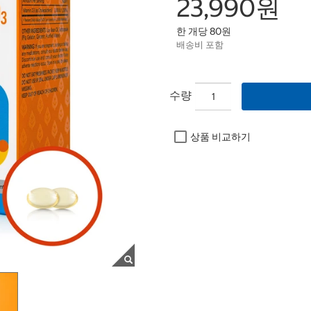
23,990원
한 개당 80원
배송비 포함
수량
상품 비교하기