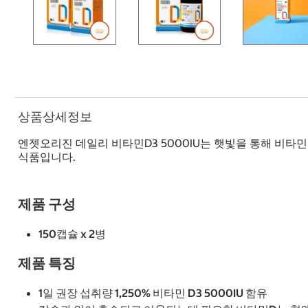
상품상세정보
엔젯오리진 데일리 비타민D3 5000IU는 햇빛을 통해 비타
식품입니다.
제품 구성
150캡슐 x 2병
제품 특징
1일 권장 섭취량 1,250% 비타민 D3 5000IU 함유