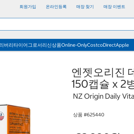
회원가입
온라인등록
매장 찾기
매장 이벤트
딜리버리
타이어
그로서리
신상품
Online-Only
CostcoDirect
Apple
엔젯오리진 데일
150캡슐 x 2
NZ Origin Daily Vi
상품 #
625440