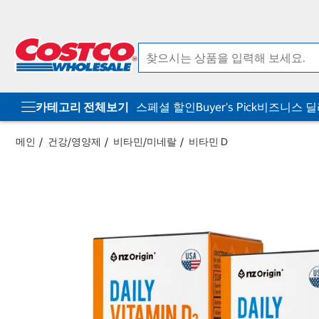
컨
메
텐
뉴
츠
로
로
바
바
로
로
가
가
기
기
카테고리 전체보기
스페셜 할인
Buyer's Pick
비즈니스 
메인
건강/영양제
비타민/미네랄
비타민 D