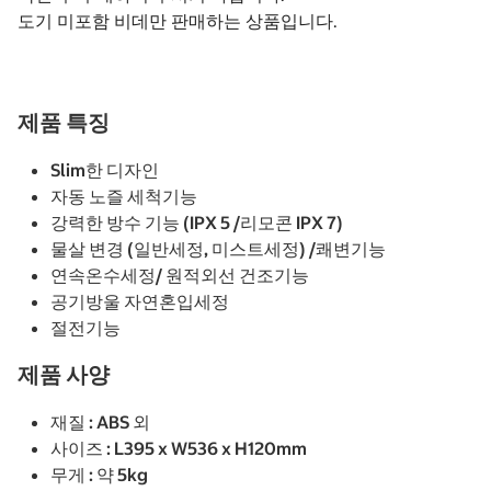
도기 미포함 비데만 판매하는 상품입니다.
제품 특징
Slim한 디자인
자동 노즐 세척기능
강력한 방수 기능 (IPX 5 /리모콘 IPX 7)
물살 변경 (일반세정, 미스트세정) /쾌변기능
연속온수세정/ 원적외선 건조기능
공기방울 자연혼입세정
절전기능
제품 사양
재질 : ABS 외
사이즈 : L395 x W536 x H120mm
무게 : 약 5kg