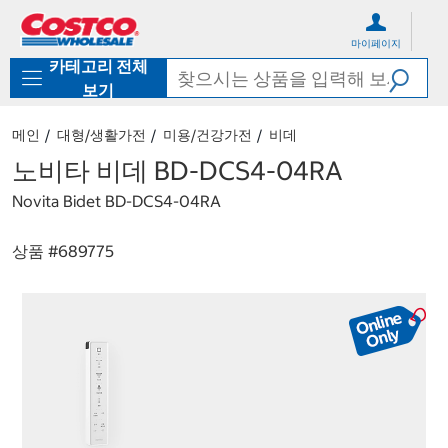
컨
메
텐
뉴
마이페이지
츠
로
카테고리 전체
로
바
바
로
보기
로
가
가
기
메인
대형/생활가전
미용/건강가전
비데
기
노비타 비데 BD-DCS4-04RA
Novita Bidet BD-DCS4-04RA
상품 #
689775