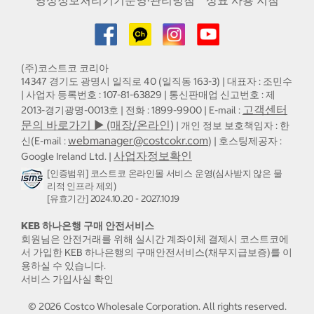
영상정보처리기기운영·관리방침
상표 사용 지침
(주)코스트코 코리아
14347 경기도 광명시 일직로 40 (일직동 163-3) | 대표자 : 조민수
| 사업자 등록번호 : 107-81-63829 | 통신판매업 신고번호 : 제
고객센터
2013-경기광명-0013호 | 전화 : 1899-9900 | E-mail :
문의 바로가기 ▶ (매장/온라인)
| 개인 정보 보호책임자 : 한
webmanager@costcokr.com
신(E-mail :
) | 호스팅제공자 :
사업자정보확인
Google Ireland Ltd. |
[인증범위] 코스트코 온라인몰 서비스 운영(심사받지 않은 물
리적 인프라 제외)
[유효기간] 2024.10.20 - 2027.10.19
KEB 하나은행 구매 안전서비스
회원님은 안전거래를 위해 실시간 계좌이체 결제시 코스트코에
서 가입한 KEB 하나은행의 구매안전서비스(채무지급보증)를 이
용하실 수 있습니다.
서비스 가입사실 확인
©
2026
Costco Wholesale Corporation.
All rights reserved.