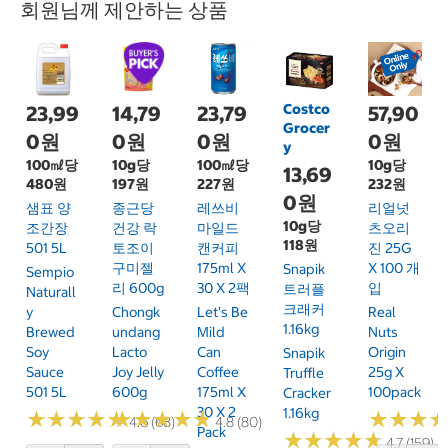
회원님께 제안하는 상품
Costco
23,99
14,79
23,79
57,90
Grocer
0원
0원
0원
0원
y
100㎖당
10g당
100㎖당
10g당
13,69
480원
197원
227원
232원
0원
샘표 양
종근당
레쓰비
리얼넛
10g당
조간장
건강 락
마일드
츠오리
118원
501 5L
토조이
캔커피
진 25G
구미젤
175ml X
X 100 개
Snapik
Sempio
리 600g
30 X 2팩
입
트러플
Naturall
크래커
Y
Chongk
Let's Be
Real
1.16kg
Brewed
Undang
Mild
Nuts
Soy
Lacto
Can
Origin
Snapik
Sauce
Joy Jelly
Coffee
25g X
Truffle
501 5L
600g
175ml X
100pack
Cracker
30 X 2
1.16kg
★
★
★
★
★
★
★
★
★
★
★
★
★
★
★
★
★
★
★
★
★
★
★
★
★
★
4.6 (68)
4.8 (80)
Pack
★
★
★
★
★
★
★
★
★
★
4.7 (159)