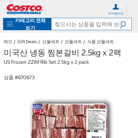
컨
메
텐
뉴
마이페이지
츠
로
카테고리 전체
로
바
바
로
보기
로
가
가
기
메인
Gift Deals
선물세트
선물세트
식품 선물세트
기
미국산 냉동 찜본갈비 2.5kg x 2팩
US Frozen ZZIM Rib Set 2.5kg x 2 pack
상품 #
670673