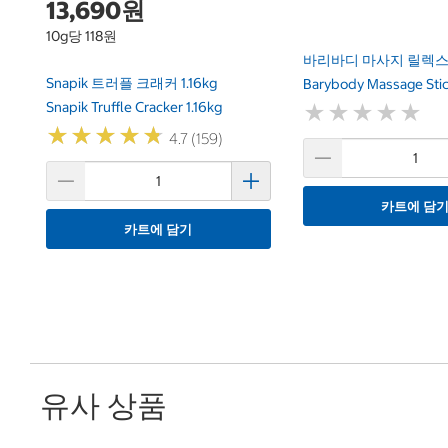
13,690원
10g당 118원
바리바디 마사지 릴렉스
Snapik 트러플 크래커 1.16kg
Barybody Massage Stic
Snapik Truffle Cracker 1.16kg
★
★
★
★
★
★
★
★
★
★
★
★
★
★
★
★
★
★
★
★
4.7 (159)
카트에 담
카트에 담기
유사 상품