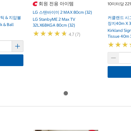
회원 전용 아이템
10미터당 22
LG 스탠바이미 2 MAX 80cm (32)
틱 & 지압볼
커클랜드 시
LG StanbyME 2 Max TV
장지40m X 
k & Ball
32LX6BKGA 80cm (32)
Kirkland Si
★
★
★
★
★
★
★
★
★
★
4.7 (7)
Tissue 40m 
★
★
★
★
★
★
기