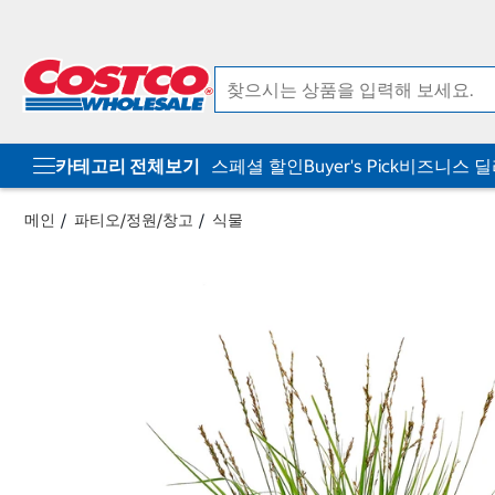
컨
메
텐
뉴
츠
로
로
바
바
로
로
가
가
기
기
카테고리 전체보기
스페셜 할인
Buyer's Pick
비즈니스 
메인
파티오/정원/창고
식물