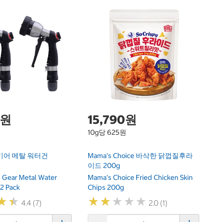
핀
Fi
2
0원
15,790원
10g당 625원
기어 메탈 워터건
Mama's Choice 바삭한 닭껍질후라
이드 200g
h Gear Metal Water
Mama's Choice Fried Chicken Skin
2 Pack
Chips 200g
★
★
★
★
★
★
★
★
★
★
★
★
★
★
4.4 (7)
2.0 (1)