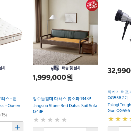
32,99
1,999,000원
타카기 터프
QG556 2개
리스 - 퀸
장수돌침대 다하스 흙소파 1343P
Takagi Toug
ess - Queen
Jangsoo Stone Bed Dahas Soil Sofa
Gun QG556 
1343P
 (15)
★
★
★
★
★
★
★
★
★
★
★
★
★
★
★
★