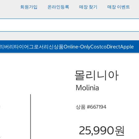
회원가입
온라인등록
매장 찾기
매장 이벤트
딜리버리
타이어
그로서리
신상품
Online-Only
CostcoDirect
Apple
몰리니아
Molinia
상품 #
667194
25,990원