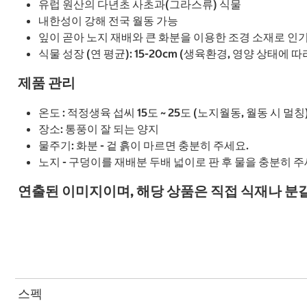
유럽 원산의 다년초 사초과(그라스류) 식물
내한성이 강해 전국 월동 가능
잎이 곧아 노지 재배와 큰 화분을 이용한 조경 소재로 인
식물 성장 (연 평균): 15-20cm (생육환경, 영양 상태에 
제품 관리
온도 : 적정생육 섭씨 15도 ~ 25도 (노지월동, 월동 시 멀칭
장소: 통풍이 잘 되는 양지
물주기: 화분 - 겉 흙이 마르면 충분히 주세요.
노지 - 구덩이를 재배분 두배 넓이로 판 후 물을 충분히 주
연출된 이미지이며, 해당 상품은 직접 식재나 분
스펙