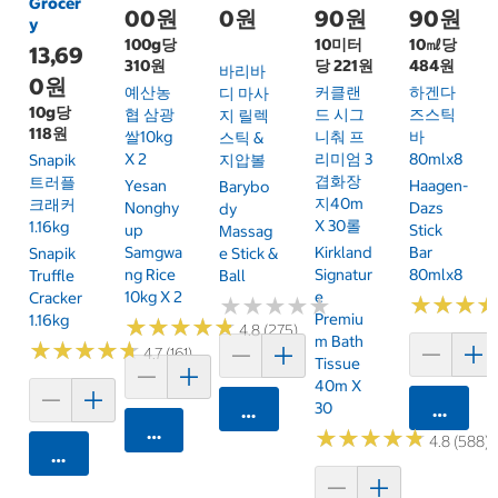
Grocer
00원
0원
90원
90원
y
100g당
10미터
10㎖당
13,69
310원
당 221원
484원
바리바
0원
예산농
커클랜
하겐다
디 마사
10g당
협 삼광
드 시그
즈스틱
지 릴렉
118원
쌀10kg
니춰 프
바
스틱 &
X 2
리미엄 3
80mlx8
Snapik
지압볼
겹화장
트러플
Yesan
Haagen-
Barybo
지40m
크래커
Nonghy
Dazs
Dy
X 30롤
1.16kg
Up
Stick
Massag
Samgwa
Kirkland
Bar
Snapik
E Stick &
Ng Rice
Signatur
80mlx8
Truffle
Ball
10kg X 2
E
Cracker
★
★
★
★
★
★
★
★
★
★
★
★
★
★
★
★
Premiu
1.16kg
★
★
★
★
★
★
★
★
★
★
4.8 (275)
M Bath
★
★
★
★
★
★
★
★
★
★
4.7 (161)
Tissue
40m X
30
카트에 
카트에 담기
카트에 담기
★
★
★
★
★
★
★
★
★
★
4.8 (588)
카트에 담기