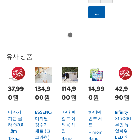
카트에 담기
유사 상품
37,99
134,9
114,9
14,99
42,9
0원
00원
00원
0원
90원
타카기
ESSENQ
바마 방
하이맘
Infinity
가든 쿨
디지털
갈로 야
밴드 세
X1 7000
러 G701
정수기
외용 개
트
루멘 듀
1.8m
세트 (코
집
얼파워
Himom
브라형)
LED 손
Takagi
Bama
Band