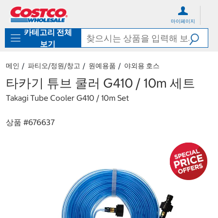
컨
메
텐
뉴
마이페이지
츠
로
카테고리 전체
로
바
바
로
보기
로
가
가
기
메인
파티오/정원/창고
원예용품
야외용 호스
기
타카기 튜브 쿨러 G410 / 10m 세트
Takagi Tube Cooler G410 / 10m Set
상품 #
676637