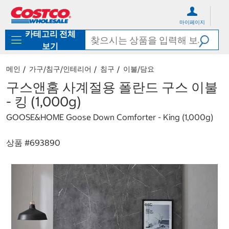
컨
메
텐
뉴
마이페이지
츠
로
카테고리 전체
로
바
바
로
보기
로
가
가
기
메인
가구/침구/인테리어
침구
이불/담요
기
구스앤홈 사계절용 폴란드 구스 이불
- 킹 (1,000g)
GOOSE&HOME Goose Down Comforter - King (1,000g)
상품 #
693890