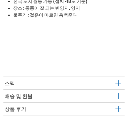
전국 노지 월동 가능 (섭씨 -18도 기준)
장소 : 통풍이 잘 되는 반양지, 양지
물주기 : 겉흙이 마르면 흠뻑준다
스펙
배송 및 환불
상품 후기