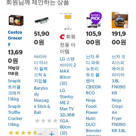
회원님께 제안하는 상품
Costco
51,90
105,9
191,9
회원
Grocer
0원
00원
00원
y
전용 아
13,69
이템
바리바
닌자 푸
닌자 크
LG 스탠
0원
디 마사
디 파워
리스피
바이미 2
10g당
지 릴렉
뉴트리
에어프
MAX
118원
스틱 &
듀오 블
라이어
80cm
Snapik
지압볼
렌더
3.8L
(32)
트러플
CB100K
FN090
Barybo
LG
크래커
RCO
KR
Dy
Stanby
1.16kg
Massag
Ninja
Ninja
ME 2
Snapik
E Stick &
Foodi
Crispi
Max TV
Truffle
Ball
Power
Air
32LX6B
Cracker
Nutri
Fryer
★
★
★
★
★
★
★
★
★
★
KGA
1.16kg
DUO
FN090
80cm
Blender
KR 3.8L
★
★
★
★
★
★
★
★
★
★
(32)
4.7 (159)