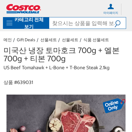
컨
메
텐
뉴
마이페이지
츠
로
카테고리 전체
로
바
바
로
보기
로
가
가
기
메인
Gift Deals
선물세트
선물세트
식품 선물세트
기
미국산 냉장 토마호크 700g + 엘본
700g + 티본 700g
US Beef Tomahawk + L-Bone + T-Bone Steak 2.1kg
상품 #
639031