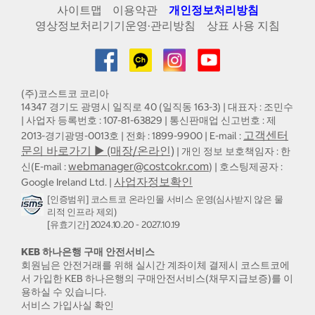
사이트맵
이용약관
개인정보처리방침
영상정보처리기기운영·관리방침
상표 사용 지침
(주)코스트코 코리아
14347 경기도 광명시 일직로 40 (일직동 163-3) | 대표자 : 조민수
| 사업자 등록번호 : 107-81-63829 | 통신판매업 신고번호 : 제
고객센터
2013-경기광명-0013호 | 전화 : 1899-9900 | E-mail :
문의 바로가기 ▶ (매장/온라인)
| 개인 정보 보호책임자 : 한
webmanager@costcokr.com
신(E-mail :
) | 호스팅제공자 :
사업자정보확인
Google Ireland Ltd. |
[인증범위] 코스트코 온라인몰 서비스 운영(심사받지 않은 물
리적 인프라 제외)
[유효기간] 2024.10.20 - 2027.10.19
KEB 하나은행 구매 안전서비스
회원님은 안전거래를 위해 실시간 계좌이체 결제시 코스트코에
서 가입한 KEB 하나은행의 구매안전서비스(채무지급보증)를 이
용하실 수 있습니다.
서비스 가입사실 확인