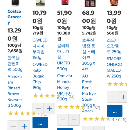
Costco
10,79
51,90
68,9
13,99
Grocer
0원
0원
00원
0원
y
10g당
100g당
100g당
10g당
13,29
719원
10,380
5,742원
560원
0원
원
C-WEED
호주산
스모어
100g당
콤비타
다시마
냉장 등
오갓멜
2,658원
마누카
부각칩
심 스테
로 250g
꿀
150g
이크
안옥남
S'MORE
UMF10+
300g X
간편미
C-WEED
OHGOD
500g
4팩
역 500g
Kelp
MALLO
Comvita
Bugak
AU
W 250g
Ahnokn
Manuka
Chip
Fresh
Am
★
★
★
★
★
★
Honey
150g
Beef
Rinsed
UMF10+
Rib Eye
Brown
★
★
★
★
★
★
★
★
★
★
4.4 (13)
500g
Steak
Seawee
300g X
D 500g
★
★
★
★
★
★
★
★
★
★
4.5 (32)
4pack
카트에 
★
★
★
★
★
★
★
★
★
★
4.9 (37)
★
★
★
★
★
★
★
★
★
★
4.3 (146)
카트에 담기