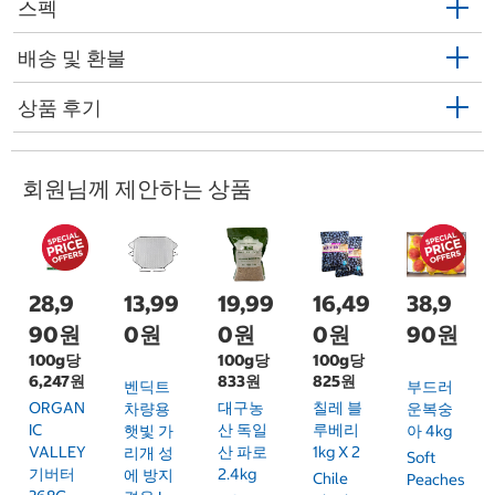
스펙
배송 및 환불
상품 후기
회원님께 제안하는 상품
28,9
13,99
19,99
16,49
38,9
90원
0원
0원
0원
90원
100g당
100g당
100g당
6,247원
833원
825원
벤딕트
부드러
ORGAN
대구농
칠레 블
차량용
운복숭
IC
산 독일
루베리
햇빛 가
아 4kg
VALLEY
산 파로
1kg X 2
리개 성
Soft
기버터
2.4kg
에 방지
Chile
Peaches