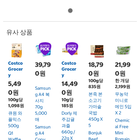
유사 상품
Costco
Costco
39,79
18,79
21,99
Grocer
Grocer
0원
0원
0원
y
y
100g당
한 개당
5,49
14,49
835원
2,199원
Samsun
0원
0원
본죽 본
무농약
G A4 복
100g당
10g당
소고기
미니로
사지
1,098원
185원
가마솥
메인 5입
70g
국밥
X 2
큐원 와
5,000
Dorly 제
450g X
플믹스
매
주감귤
Chemic
5
500g
과즐
Al Free
Samsun
660g /
Bonjuk
Mini
Q1
G A4
22g X
Beef
Romain
Waffle
Copy