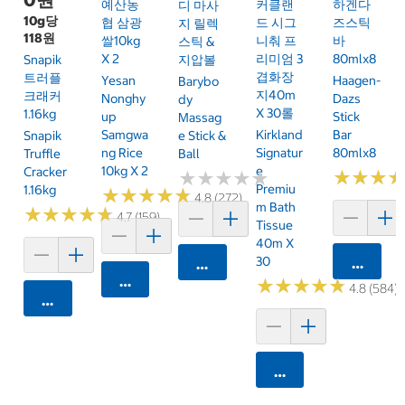
예산농
커클랜
하겐다
디 마사
10g당
협 삼광
드 시그
즈스틱
지 릴렉
118원
쌀10kg
니춰 프
바
스틱 &
X 2
리미엄 3
80mlx8
Snapik
지압볼
겹화장
트러플
Yesan
Haagen-
Barybo
지40m
크래커
Nonghy
Dazs
Dy
X 30롤
1.16kg
Up
Stick
Massag
Samgwa
Kirkland
Bar
Snapik
E Stick &
Ng Rice
Signatur
80mlx8
Truffle
Ball
10kg X 2
E
Cracker
★
★
★
★
★
★
★
★
★
★
★
★
★
★
★
★
Premiu
1.16kg
★
★
★
★
★
★
★
★
★
★
4.8 (272)
M Bath
★
★
★
★
★
★
★
★
★
★
4.7 (159)
Tissue
40m X
30
카트에 
카트에 담기
카트에 담기
★
★
★
★
★
★
★
★
★
★
4.8 (584)
카트에 담기
카트에 담기