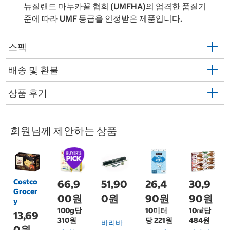
뉴질랜드 마누카꿀 협회 (UMFHA)의 엄격한 품질기
준에 따라 UMF 등급을 인정받은 제품입니다.
스펙
배송 및 환불
상품 후기
회원님께 제안하는 상품
Costco
66,9
51,90
26,4
30,9
Grocer
00원
0원
90원
90원
y
100g당
10미터
10㎖당
13,69
310원
당 221원
484원
바리바
0원