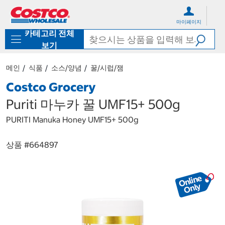
컨
메
텐
뉴
마이페이지
츠
로
카테고리 전체
로
바
바
로
보기
로
가
가
기
메인
식품
소스/양념
꿀/시럽/잼
기
Costco Grocery
Puriti 마누카 꿀 UMF15+ 500g
PURITI Manuka Honey UMF15+ 500g
상품 #
664897