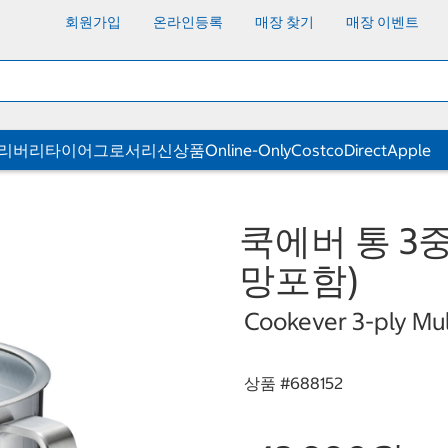
회원가입
온라인등록
매장 찾기
매장 이벤트
딜리버리
타이어
그로서리
신상품
Online-Only
CostcoDirect
Apple
쿡에버 통 3중
망포함)
Cookever 3-ply Mult
상품 #
688152