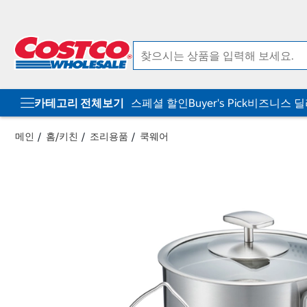
컨
메
텐
뉴
츠
로
로
바
바
로
로
가
가
기
기
카테고리 전체보기
스페셜 할인
Buyer's Pick
비즈니스 
메인
홈/키친
조리용품
쿡웨어