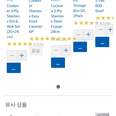
Iris
Cookev
2-Tier
Storage
Cookev
Er
Cucinar
800
Box 12L
Er 3-Ply
Stainles
E 5-Ply
Shelf
2Pack
Stainles
S Easy
Stainles
★
★
★
★
★
★
S Pot &
Food
S Steel
★
★
★
★
★
★
★
★
★
★
4.3 (19)
Wok Set
Canister
Frypan
(20+24
6P
28cm
Cm)
★
★
★
★
★
★
★
★
★
★
★
★
★
★
★
★
★
★
★
★
4.7 (34)
5.0 (1)
카트에 
★
★
★
★
★
★
★
★
★
★
5.0 (5)
카트에 담기
품절
카트에 담기
카트에 담기
유사 상품