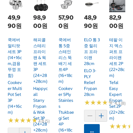
49,9
98,9
57,90
48,9
82,9
90원
00원
0원
90원
00원
쿡에버
해피콜
쿡에버
ELO 통 3
테팔 이
멀티팟
스테리
통 5중
중 릴리
지 엑스
세트 3P
프라이
스테인
프 프라
퍼트 프
(14+16c
팬 & 웍
리스 뚝
이팬
라이팬
M,겸용
팬 세트
배기 세
28cm
세트 2P
뚜껑 포
3P
트4P
(22+28c
ELO 3-
함)
(24+28
(16+18c
M)
PLY
+28cm)
M)
Cookev
Relief
Tefal
Er Multi
Happyc
Cookev
Frypan
Easy
Pot Set
All
Er 5Ply
28cm
Expert
3P
Starry
Stainles
Frypan
★
★
★
★
★
★
★
★
★
★
4.3 (8)
(14+16c
Frypan
S
Set 2P
M)
& Wok
Ttukbae
(22+28c
Set 3P
Gi Set
M)
★
★
★
★
★
★
★
★
★
★
4.8 (5)
(24+28
4P
★
★
★
★
★
★
+28cm)
(16+18c
카트에 담기