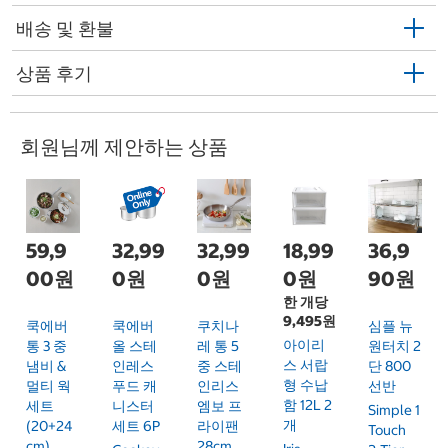
배송 및 환불
상품 후기
회원님께 제안하는 상품
59,9
32,99
32,99
18,99
36,9
00원
0원
0원
0원
90원
한 개당
9,495원
쿡에버
쿡에버
쿠치나
심플 뉴
아이리
통 3 중
올 스테
레 통 5
원터치 2
스 서랍
냄비 &
인레스
중 스테
단 800
형 수납
멀티 웍
푸드 캐
인리스
선반
함 12L 2
세트
니스터
엠보 프
Simple 1
개
(20+24
세트 6P
라이팬
Touch
Cm)
28cm