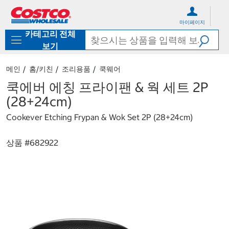
컨
메
텐
뉴
마이페이지
츠
로
카테고리 전체
로
바
바
로
보기
로
가
가
기
메인
홈/키친
조리용품
쿡웨어
기
쿡에버 에칭 프라이팬 & 웍 세트 2P
(28+24cm)
Cookever Etching Frypan & Wok Set 2P (28+24cm)
상품 #
682922