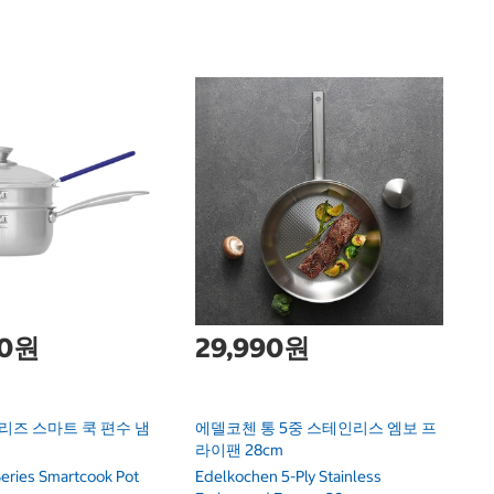
1
샘
X 
S
00원
29,990원
시리즈 스마트 쿡 편수 냄
에델코첸 통 5중 스테인리스 엠보 프
라이팬 28cm
eries Smartcook Pot
Edelkochen 5-Ply Stainless