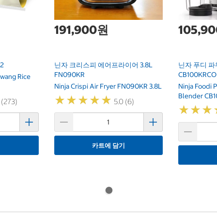
191,900원
105,9
2
닌자 크리스피 에어프라이어 3.8L
닌자 푸디 파
FN090KR
CB100KRCO
wang Rice
Ninja Crispi Air Fryer FN090KR 3.8L
Ninja Foodi 
Blender CB
★
★
★
★
★
★
★
★
★
★
 (273)
5.0 (6)
★
★
★
★
★
★
기
카트에 담기