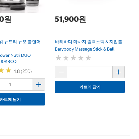
00원
51,900원
워 뉴트리 듀오 블렌더
바리바디 마사지 릴렉스틱 & 지압볼
Barybody Massage Stick & Ball
Power Nutri DUO
★
★
★
★
★
★
★
★
★
★
100KRCO
★
★
★
★
4.8 (250)
카트에 담기
카트에 담기