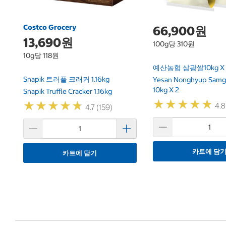
Costco Grocery
66,900원
13,690원
100g당 310원
10g당 118원
예산농협 삼광쌀10kg X 
Snapik 트러플 크래커 1.16kg
Yesan Nonghyup Samg
10kg X 2
Snapik Truffle Cracker 1.16kg
★
★
★
★
★
★
★
★
★
★
★
★
★
★
★
★
★
★
★
★
4.8
4.7 (159)
카트에 담
카트에 담기