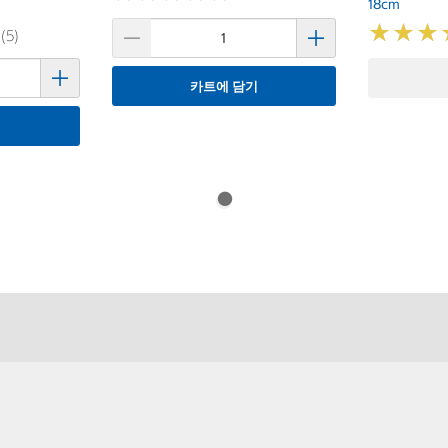
18cm
★
★
★
★
★
★
 (5)
카트에 담기
기