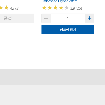
Embossed Frypan 28cm
★
★
★
★
★
★
★
★
★
★
★
★
★
★
4.7 (3)
3.9 (26)
품절
카트에 담기