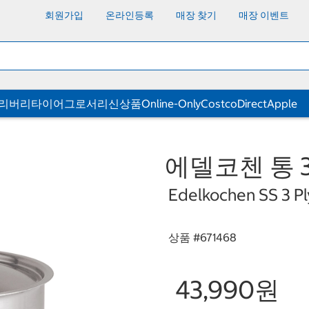
회원가입
온라인등록
매장 찾기
매장 이벤트
딜리버리
타이어
그로서리
신상품
Online-Only
CostcoDirect
Apple
에델코첸 통 3
Edelkochen SS 3 P
상품 #
671468
43,990원