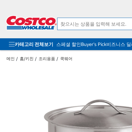
컨
메
텐
뉴
츠
로
로
바
바
로
로
가
가
기
기
카테고리 전체보기
스페셜 할인
Buyer's Pick
비즈니스 
메인
홈/키친
조리용품
쿡웨어