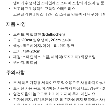
냄비에 위생적인 스테인레스 스티머 포함되어 있어 찜 등
견고하고 위생적인 고품질 스테인리스
고품질의 통 3중 스테인리스 소재로 만들어져 내구성이 
제품 사양
브랜드: 에델코첸 (Edelkochen)
구성: 20cm 양수 냄비 , 20cm 스티머
색상: 샌드베이지, 아이보리, 인디핑크
크기: 지름 20cm
재질: 스테인리스 스틸, 세라믹(도자기제) 외장코팅
원산지: 베트남
주의사항
본 제품은 가정용 제품이므로 업소용으로 사용하지 마십
표시된 사용 용도 이외에는 사용하지 마십시요. 영유아 및
열전도율이 높으므로 화기에 가까이 두지 마십시요.
전자레인지, 전기오븐레인지의 전자레인지 모드에서 사
사용전 반드시 부드러운 소재에 중성세제로 세척하십시오