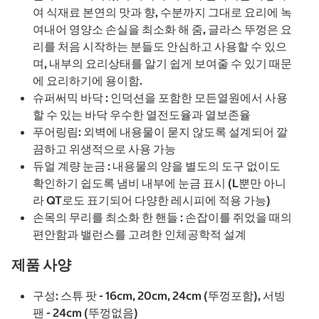
여 식재료 본연의 맛과 향, 수분까지 그대로 요리에 녹
여내어 영양소 손실을 최소화 해 줌, 글라스 뚜껑은 요
리를 처음 시작하는 분들도 안심하고 사용할 수 있으
며, 내부의 요리상태를 알기 쉽게 보여줄 수 있기 때문
에 요리하기에 용이함.
슈퍼써믹 바닥 : 인덕션을 포함한 모든열원에서 사용
할 수 있는 바닥 우수한 열전도율과 열보존율
푸어링림: 외벽에 내용물이 묻지 않도록 설계되어 깔
끔하고 위생적으로 사용 가능
듀얼 계량 눈금 : 내용물의 양을 별도의 도구 없이도
확인하기 쉽도록 냄비 내부에 눈금 표시 (L뿐만 아니
라 QT로도 표기되어 다양한 레시피에 적용 가능)
손목의 무리를 최소화 한 핸들 : 손잡이를 쥐었을 때의
편안함과 밸런스를 고려한 인체공학적 설계
제품 사양
구성: 스튜 팟 - 16cm, 20cm, 24cm (뚜껑포함), 서빙
팬 - 24cm (뚜껑없음)