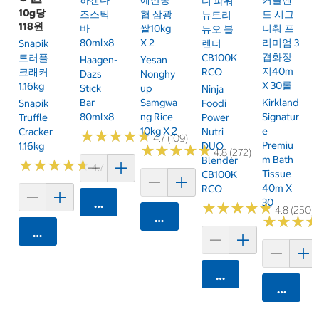
디 파워
10g당
즈스틱
협 삼광
드 시그
뉴트리
118원
바
쌀10kg
니춰 프
듀오 블
80mlx8
X 2
리미엄 3
Snapik
렌더
겹화장
트러플
CB100K
Haagen-
Yesan
지40m
크래커
RCO
Dazs
Nonghy
X 30롤
1.16kg
Stick
Up
Ninja
Bar
Samgwa
Kirkland
Snapik
Foodi
80mlx8
Ng Rice
Signatur
Truffle
Power
10kg X 2
E
Cracker
Nutri
★
★
★
★
★
★
★
★
★
★
4.7 (109)
Premiu
1.16kg
DUO
★
★
★
★
★
★
★
★
★
★
4.8 (272)
M Bath
Blender
★
★
★
★
★
★
★
★
★
★
4.7 (159)
Tissue
CB100K
40m X
RCO
30
카트에 담기
★
★
★
★
★
★
★
★
★
★
4.8 (250)
카트에 담기
★
★
★
★
★
★
카트에 담기
카트에 담기
카트에 