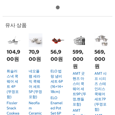
유사 상품
104,9
70,9
56,9
599,
569,
00원
00원
00원
000
000
원
원
휘슬러
네오플
ELO 법
AMT 굿
AMT 샤
스낵 쿡
램 세라
랑 냄비
핸즈 마
프 시리
웨어 세
믹 쿡웨
세트 6P
스터 쿡
즈 스테
트 4P
어 세트
(16+14+
웨어 세
인리스
(뚜껑포
5P (뚜껑
18cm)
트9P (뚜
쿡웨어
함)
포함)
ELO
껑,핸들
세트7P
Fissler
Neofla
Enamel
포함)
(뚜껑포
Snack
M
Ed Pot
함)
AMT
Cookwa
Ceramic
Set 6P