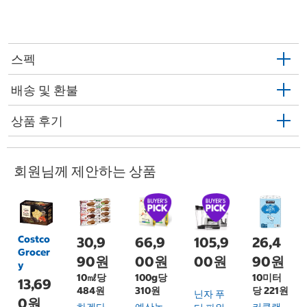
스펙
배송 및 환불
상품 후기
회원님께 제안하는 상품
Costco
30,9
66,9
105,9
26,4
Grocer
90원
00원
00원
90원
y
10㎖당
100g당
10미터
13,69
484원
310원
당 221원
닌자 푸
0원
하겐다
예산농
커클랜