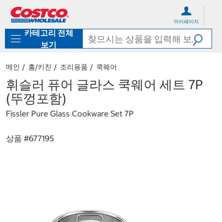
컨
메
텐
뉴
마이페이지
츠
로
카테고리 전체
로
바
바
로
보기
로
가
가
기
메인
홈/키친
조리용품
쿡웨어
기
휘슬러 퓨어 글라스 쿡웨어 세트 7P
(뚜껑포함)
Fissler Pure Glass Cookware Set 7P
상품 #
677195