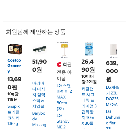
회원님께 제안하는 상품
Costco
51,90
26,4
639,
회원
Grocer
0원
90원
000
y
전용 아
10미터
13,69
이템
원
당 221원
바리바
LG 스탠
0원
LG제습
커클랜
디 마사
바이미 2
기 23L
10g당
드 시그
지 릴렉
MAX
DQ235
118원
니춰 프
스틱 &
80cm
MEGA
리미엄 3
Snapik
지압볼
(32)
LG
겹화장
트러플
Barybo
LG
Dehumi
지40m
크래커
Dy
Stanby
Difier
X 30롤
1.16kg
Massag
ME 2
23L