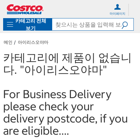
컨
메
텐
뉴
마이페이지
츠
로
카테고리 전체
로
바
바
로
보기
로
가
가
기
메인
아이리스오야마
기
카테고리에 제품이 없습니
다.
"아이리스오야마"
For Business Delivery
please check your
delivery postcode, if you
are eligible….