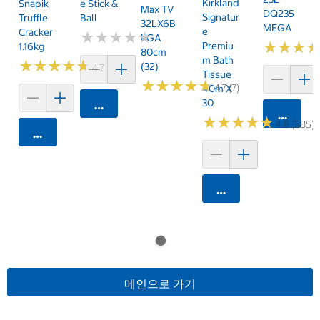
Kirkland
Snapik
E Stick &
Max TV
DQ235
Signatur
Truffle
Ball
32LX6B
MEGA
E
Cracker
★
★
★
★
★
★
★
★
★
★
KGA
★
★
★
★
★
★
Premiu
1.16kg
80cm
M Bath
★
★
★
★
★
★
★
★
★
★
(32)
4.7 (159)
Tissue
★
★
★
★
★
★
★
★
★
★
4.7 (7)
40m X
30
카트에 담기
카트에 
★
★
★
★
★
★
★
★
★
★
4.8 (585)
카트에 담기
카트에 담기
메인으로 가기