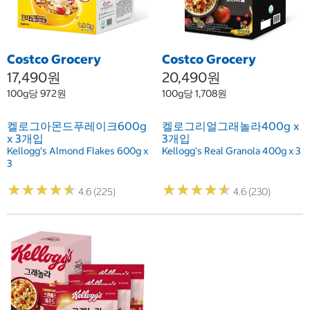
Costco Grocery
Costco Grocery
17,490원
20,490원
100g당 972원
100g당 1,708원
켈로그아몬드푸레이크600g
켈로그리얼그래놀라400g x
x 3개입
3개입
Kellogg's Almond Flakes 600g x
Kellogg's Real Granola 400g x 3
3
★
★
★
★
★
★
★
★
★
★
★
★
★
★
★
★
★
★
★
★
4.6 (225)
4.6 (230)