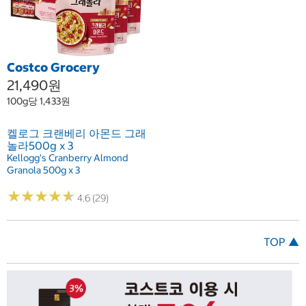
Costco Grocery
21,490원
100g당 1,433원
켈로그 크랜베리 아몬드 그래
놀라500g x 3
Kellogg's Cranberry Almond
Granola 500g x 3
★
★
★
★
★
★
★
★
★
★
4.6 (29)
TOP ▲