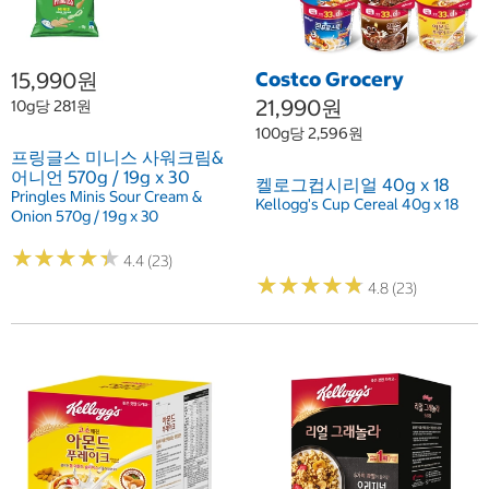
15,990원
Costco Grocery
21,990원
10g당 281원
100g당 2,596원
프링글스 미니스 사워크림&
어니언 570g / 19g x 30
켈로그컵시리얼 40g x 18
Pringles Minis Sour Cream &
Kellogg's Cup Cereal 40g x 18
Onion 570g / 19g x 30
★
★
★
★
★
★
★
★
★
★
4.4 (23)
★
★
★
★
★
★
★
★
★
★
4.8 (23)