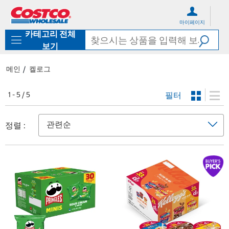
컨
메
텐
뉴
마이페이지
츠
로
카테고리 전체
로
바
바
로
보기
로
가
가
기
메인
켈로그
기
필터
1 - 5 / 5
정렬 :