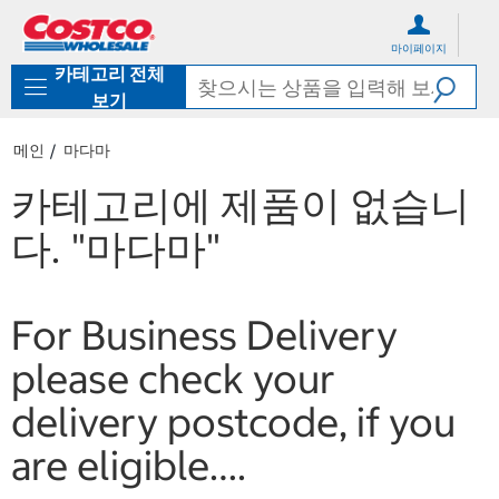
컨
메
텐
뉴
마이페이지
츠
로
카테고리 전체
로
바
바
로
보기
로
가
가
기
메인
마다마
기
카테고리에 제품이 없습니
다.
"마다마"
For Business Delivery
please check your
delivery postcode, if you
are eligible….