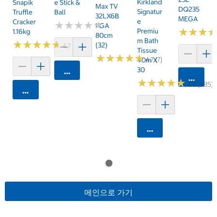
Kirkland
Snapik
E Stick &
Max TV
DQ235
Signatur
Truffle
Ball
32LX6B
MEGA
E
Cracker
★
★
★
★
★
★
★
★
★
★
KGA
★
★
★
★
★
★
Premiu
1.16kg
80cm
M Bath
★
★
★
★
★
★
★
★
★
★
(32)
4.7 (159)
Tissue
★
★
★
★
★
★
★
★
★
★
4.7 (7)
40m X
30
카트에 담기
카트에 
★
★
★
★
★
★
★
★
★
★
4.8 (585)
카트에 담기
카트에 담기
메인으로 가기