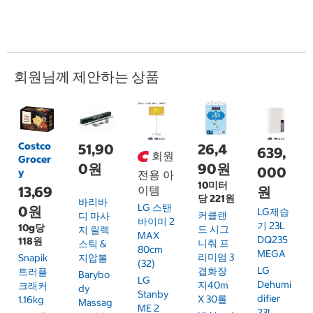
회원님께 제안하는 상품
Costco
51,90
26,4
639,
회원
Grocer
0원
90원
000
y
전용 아
10미터
13,69
이템
원
당 221원
바리바
LG 스탠
0원
LG제습
커클랜
디 마사
바이미 2
기 23L
10g당
드 시그
지 릴렉
MAX
DQ235
118원
니춰 프
스틱 &
80cm
MEGA
리미엄 3
Snapik
지압볼
(32)
LG
겹화장
트러플
Barybo
LG
Dehumi
지40m
크래커
Dy
Stanby
Difier
X 30롤
1.16kg
Massag
ME 2
23L