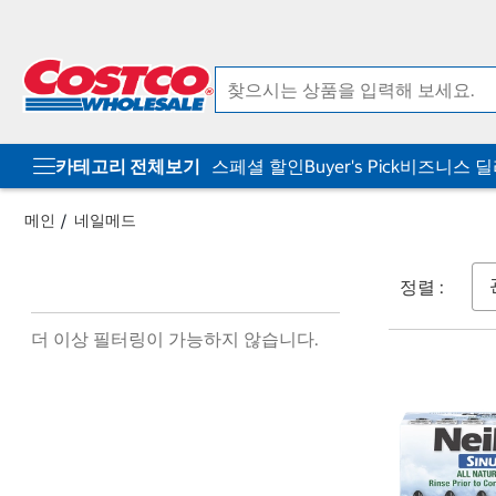
컨
메
텐
뉴
츠
로
로
바
바
로
로
가
가
기
기
카테고리 전체보기
스페셜 할인
Buyer's Pick
비즈니스 
메인
네일메드
정렬 :
더 이상 필터링이 가능하지 않습니다.