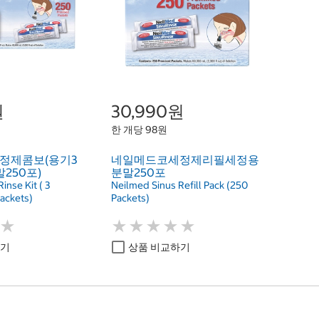
원
30,990원
한 개당 98원
정제콤보(용기3
네일메드코세정제리필세정용
250포)
분말250포
inse Kit ( 3
Neilmed Sinus Refill Pack (250
packets)
Packets)
★
★
★
★
★
★
★
★
★
★
★
★
하기
상품 비교하기