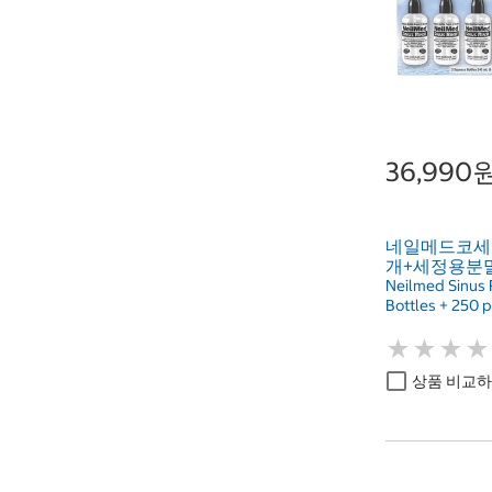
36,990
네일메드코세
개+세정용분말
Neilmed Sinus R
Bottles + 250 
★
★
★
★
★
★
★
★
상품 비교