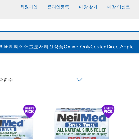
회원가입
온라인등록
매장 찾기
매장 이벤트
딜리버리
타이어
그로서리
신상품
Online-Only
CostcoDirect
Apple