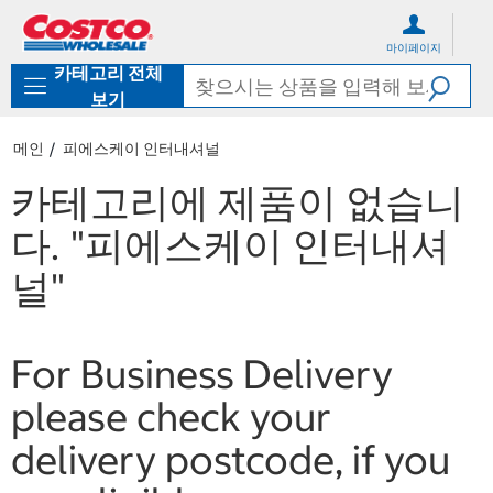
컨
메
텐
뉴
마이페이지
츠
로
카테고리 전체
로
바
바
로
보기
로
가
가
기
메인
피에스케이 인터내셔널
기
카테고리에 제품이 없습니
다.
"피에스케이 인터내셔
널"
For Business Delivery
please check your
delivery postcode, if you