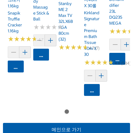
Dy
Stanby
Difier
X 30롤
1.16kg
Massag
ME 2
23L
Kirkland
Snapik
E Stick &
Max TV
DQ235
Signatur
Truffle
Ball
32LX6B
MEGA
E
Cracker
★
★
★
★
★
★
★
★
★
★
KGA
★
★
★
★
★
★
Premiu
1.16kg
80cm
M Bath
★
★
★
★
★
★
★
★
★
★
(32)
4.7 (159)
Tissue
★
★
★
★
★
★
★
★
★
★
4.7 (7)
40m X
30
카트에 담기
카트에 
★
★
★
★
★
★
★
★
★
★
4.8 (584)
카트에 담기
카트에 담기
메인으로 가기