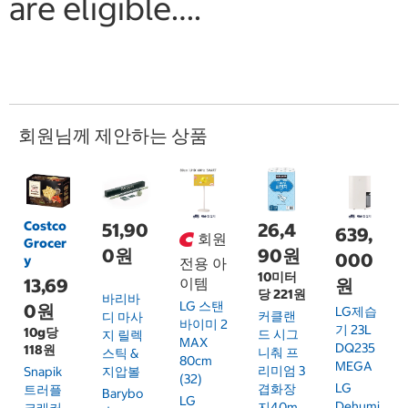
are eligible….
회원님께 제안하는 상품
Costco
51,90
26,4
639,
회원
Grocer
0원
90원
000
y
전용 아
10미터
13,69
이템
원
당 221원
바리바
LG 스탠
0원
LG제습
커클랜
디 마사
바이미 2
기 23L
10g당
드 시그
지 릴렉
MAX
DQ235
118원
니춰 프
스틱 &
80cm
MEGA
리미엄 3
Snapik
지압볼
(32)
LG
겹화장
트러플
Barybo
LG
Dehumi
지40m
크래커