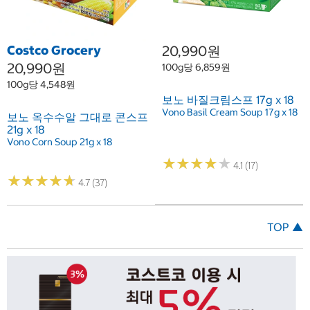
Costco Grocery
20,990원
20,990원
100g당 6,859원
100g당 4,548원
보노 바질크림스프 17g x 18
Vono Basil Cream Soup 17g x 18
보노 옥수수알 그대로 콘스프
21g x 18
Vono Corn Soup 21g x 18
★
★
★
★
★
★
★
★
★
★
4.1 (17)
★
★
★
★
★
★
★
★
★
★
4.7 (37)
TOP ▲