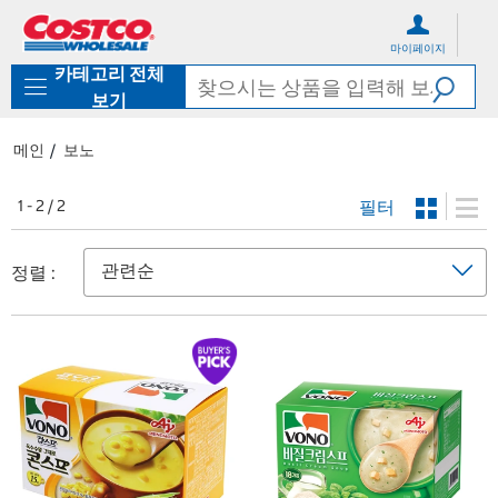
컨
메
텐
뉴
마이페이지
츠
로
카테고리 전체
로
바
바
로
보기
로
가
가
기
메인
보노
기
필터
1 - 2 / 2
정렬 :