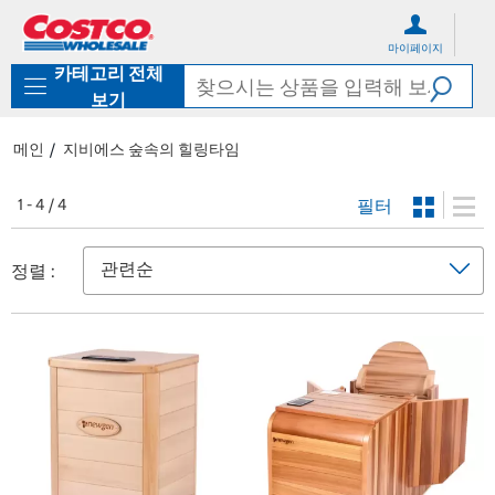
컨
메
텐
뉴
마이페이지
츠
로
카테고리 전체
로
바
바
로
보기
로
가
가
기
메인
지비에스 숲속의 힐링타임
기
필터
1 - 4 / 4
정렬 :