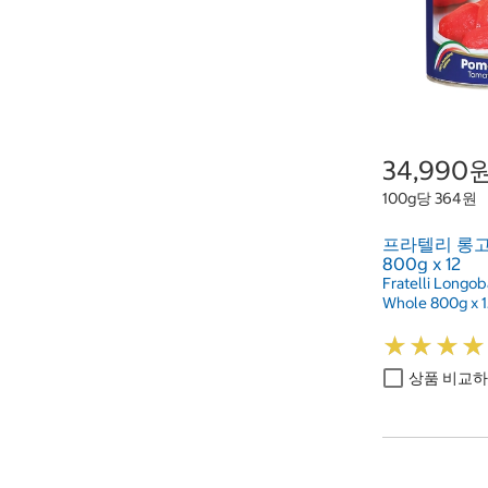
34,990
100g당 364원
프라텔리 롱고
800g x 12
Fratelli Longo
Whole 800g x 
★
★
★
★
★
★
★
★
상품 비교