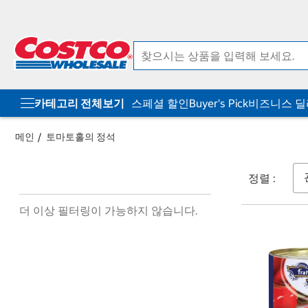
컨
메
텐
뉴
츠
로
로
바
바
로
로
가
가
기
기
카테고리 전체보기
스페셜 할인
Buyer's Pick
비즈니스 
메인
토마토홀의 정석
정렬 :
더 이상 필터링이 가능하지 않습니다.