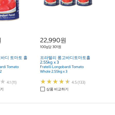
원
22,990원
100g당 301원
바디 토마토 홀
프라텔리 롱고바디토마토홀
2.55kg x 3
bardi Tomato
Fratelli Longobardi Tomato
12
Whole 2.55kg x 3
★
★
★
★
★
★
★
★
★
★
★
★
4.1 (11)
4.5 (133)
하기
상품 비교하기