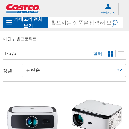
컨
메
텐
뉴
마이페이지
츠
로
카테고리 전체
로
바
바
로
보기
로
가
가
기
메인
빔프로젝트
기
필터
1 - 3 / 3
정렬 :