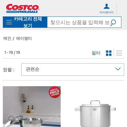
컨
메
텐
뉴
마이페이지
츠
로
카테고리 전체
로
바
바
로
보기
로
가
가
기
메인
에이엠티
기
필터
1 - 19 / 19
정렬 :