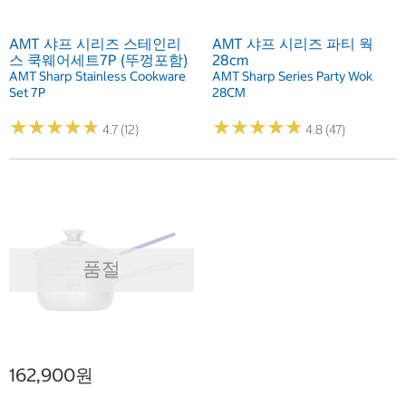
AMT 샤프 시리즈 스테인리
AMT 샤프 시리즈 파티 웍
스 쿡웨어세트7P (뚜껑포함)
28cm
AMT Sharp Stainless Cookware
AMT Sharp Series Party Wok
Set 7P
28CM
★
★
★
★
★
★
★
★
★
★
★
★
★
★
★
★
★
★
★
★
4.7 (12)
4.8 (47)
품절
162,900원