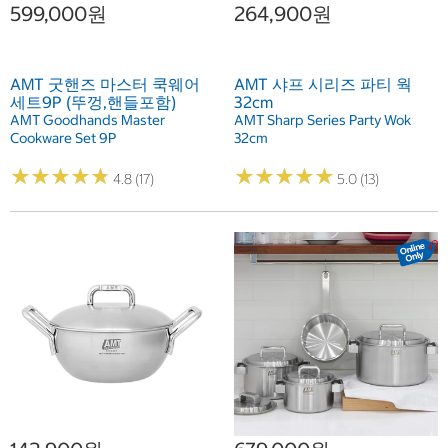
599,000원
264,900원
AMT 굿핸즈 마스터 쿡웨어
AMT 샤프 시리즈 파티 웍
세트9P (뚜껑,핸들포함)
32cm
AMT Goodhands Master
AMT Sharp Series Party Wok
Cookware Set 9P
32cm
★
★
★
★
★
★
★
★
★
★
★
★
★
★
★
★
★
★
★
★
4.8 (17)
5.0 (13)