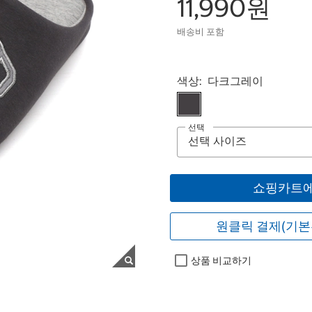
11,990원
배송비 포함
Select product
색상:
다크그레이
선택
쇼핑카트에
원클릭 결제(기본
상품 비교하기