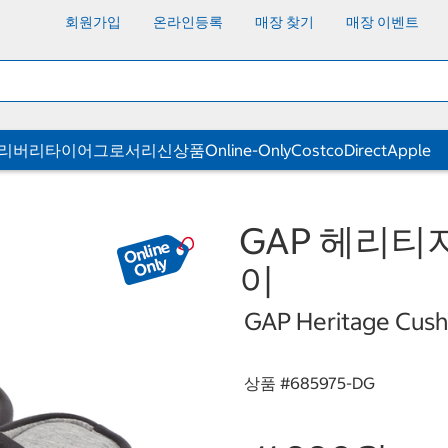
회원가입
온라인등록
매장 찾기
매장 이벤트
딜리버리
타이어
그로서리
신상품
Online-Only
CostcoDirect
Apple
GAP 헤리티지
이
GAP Heritage Cushi
상품 #
685975-DG