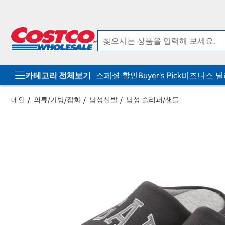
컨
메
텐
뉴
츠
로
로
바
바
로
로
가
가
기
기
카테고리 전체보기
스페셜 할인
Buyer's Pick
비즈니스 
메인
의류/가방/잡화
남성신발
남성 슬리퍼/샌들