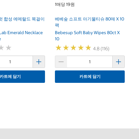
1매당 19원
8캐럿 합성 에메랄드 목걸이
베베숲 소프트 아기물티슈 80매 X 10
팩
Lab Emerald Necklace
Bebesup Soft Baby Wipes 80ct X
e
10
★
★
★
★
★
★
★
★
★
★
★
★
★
★
4.8 (116)
카트에 담기
카트에 담기