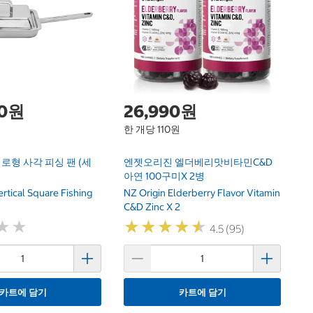
00원
26,990원
한 개당 110원
1
 세로형 사각 피싱 팬 (세
엔젯오리진 엘더베리맛비타민C&D
베
아연 100구미x 2병
팩
rtical Square Fishing
NZ Origin Elderberry Flavor Vitamin
Be
C&D Zinc X 2
10
★
★
★
★
★
★
★
★
★
★
★
★
★
★
4.5 (95)
카트에 담기
카트에 담기