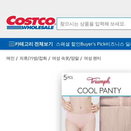
컨
메
텐
뉴
츠
로
로
바
바
로
로
가
가
기
기
카테고리 전체보기
스페셜 할인
Buyer's Pick
비즈니스 
메인
의류/가방/잡화
여성 속옷/양말
여성 팬티