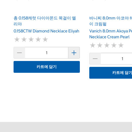
총 0.158캐럿 다이아몬드 목걸이 엘
바니찌 8.0mm 아코야
리야
이 크림펄
0.158CTW Diamond Necklace Eliyah
Vanich 8.0mm Akoya P
Necklace Cream Pearl
★
★
★
★
★
★
★
★
★
★
★
★
★
★
★
★
★
★
★
★
카트에 담기
카트에 담