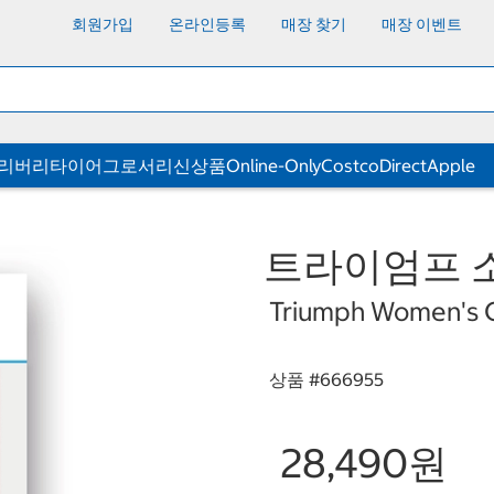
회원가입
온라인등록
매장 찾기
매장 이벤트
딜리버리
타이어
그로서리
신상품
Online-Only
CostcoDirect
Apple
트라이엄프 소
Triumph Women's 
상품 #
666955
28,490원