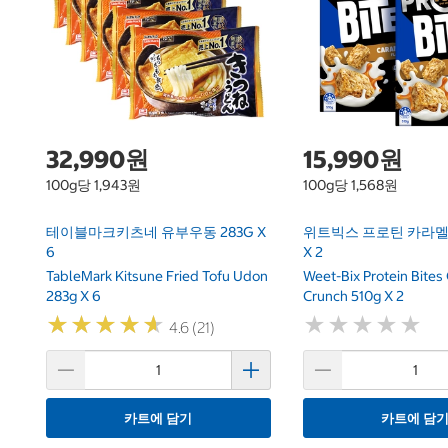
32,990원
15,990원
100g당 1,943원
100g당 1,568원
테이블마크키츠네 유부우동 283G X
위트빅스 프로틴 카라멜크
6
X 2
TableMark Kitsune Fried Tofu Udon
Weet-Bix Protein Bites
283g X 6
Crunch 510g X 2
★
★
★
★
★
★
★
★
★
★
★
★
★
★
★
★
★
★
★
★
4.6 (21)
카트에 담기
카트에 담