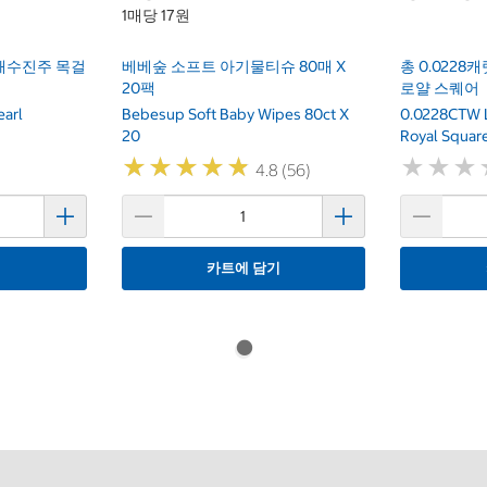
1매당 17원
 해수진주 목걸
베베숲 소프트 아기물티슈 80매 X
총 0.022
20팩
로얄 스퀘어
earl
Bebesup Soft Baby Wipes 80ct X
0.0228CTW 
20
Royal Squar
★
★
★
★
★
★
★
★
★
★
★
★
★
★
★
★
4.8 (56)
기
카트에 담기