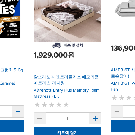
136,9
1,929,000원
런치 510g
AMT 316Ti
로손잡이)
알뜨레노띠 엔트리플러스 메모리폼
매트리스-라지킹
 Caramel
AMT 316Ti Ve
Pan
Altrenotti Entry Plus Memory Foam
Mattress - LK
★
★
★
★
★
★
★
★
★
★
★
★
★
★
★
★
기
카트에 담기