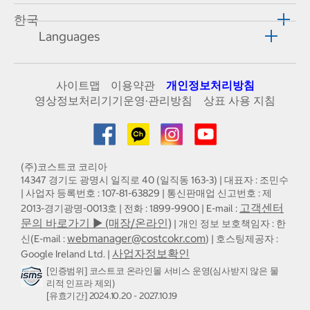
한국
Languages
사이트맵
이용약관
개인정보처리방침
영상정보처리기기운영·관리방침
상표 사용 지침
(주)코스트코 코리아
14347 경기도 광명시 일직로 40 (일직동 163-3) | 대표자 : 조민수
| 사업자 등록번호 : 107-81-63829 | 통신판매업 신고번호 : 제
고객센터
2013-경기광명-0013호 | 전화 : 1899-9900 | E-mail :
문의 바로가기 ▶ (매장/온라인)
| 개인 정보 보호책임자 : 한
webmanager@costcokr.com
신(E-mail :
) | 호스팅제공자 :
사업자정보확인
Google Ireland Ltd. |
[인증범위] 코스트코 온라인몰 서비스 운영(심사받지 않은 물
리적 인프라 제외)
[유효기간] 2024.10.20 - 2027.10.19