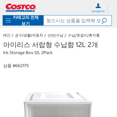
컨
메
텐
뉴
마이페이지
츠
로
카테고리 전체
로
바
바
로
보기
로
가
가
기
메인
공구/생활/자동차
선반/수납
수납/옷걸이/휴지통
기
아이리스 서랍형 수납함 12L 2개
Iris Storage Box 12L 2Pack
상품 #
662175