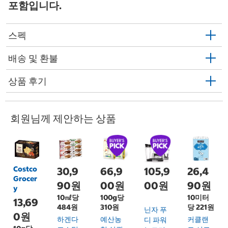
포함입니다.
스펙
배송 및 환불
상품 후기
회원님께 제안하는 상품
Costco
30,9
66,9
105,9
26,4
Grocer
90원
00원
00원
90원
y
10㎖당
100g당
10미터
13,69
484원
310원
당 221원
닌자 푸
0원
하겐다
예산농
커클랜
디 파워