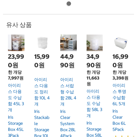
유사 상품
23,99
15,99
44,9
34,9
16,99
0원
0원
90원
90원
0원
한 개당
한 개당
한 개당
7,997원
11,663
3,398원
아이리
아이리
원
아이리
아이리
스 다용
스 서랍
아이리
스 다용
스 투명
도 정리
형 수납
스 다용
도 수납
수납함
함 10L 4
함 28L 4
도 수납
함 45L 3
6L 5개
개
개
함 58L 3
개
Iris
Iris
Iris
개
Iris
Clear
Stackab
Clear
Iris
Storage
Box 6L
Le
System
Storage
Box 45L
5Pack
Storage
Box 28L
Box 58L
3Pack
Box 10L
4Pack