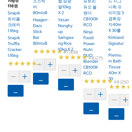
10g당
즈스틱
협 삼광
드 시그
뉴트리
118원
바
쌀10kg
니춰 프
듀오 블
80mlx8
X 2
리미엄 3
Snapik
렌더
겹화장
트러플
CB100K
Haagen-
Yesan
지40m
크래커
RCO
Dazs
Nonghy
X 30롤
1.16kg
Stick
Up
Ninja
Bar
Samgwa
Kirkland
Snapik
Foodi
80mlx8
Ng Rice
Signatur
Truffle
Power
10kg X 2
E
Cracker
Nutri
★
★
★
★
★
★
★
★
★
★
4.7 (109)
Premiu
1.16kg
DUO
★
★
★
★
★
★
★
★
★
★
4.8 (271)
M Bath
Blender
★
★
★
★
★
★
★
★
★
★
4.7 (159)
Tissue
CB100K
40m X
RCO
30
카트에 담기
★
★
★
★
★
★
★
★
★
★
4.8 (250)
카트에 담기
★
★
★
★
★
★
카트에 담기
카트에 담기
카트에 