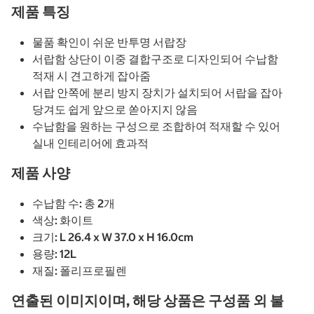
제품 특징
물품 확인이 쉬운 반투명 서랍장
서랍함 상단이 이중 결합구조로 디자인되어 수납함
적재 시 견고하게 잡아줌
서랍 안쪽에 분리 방지 장치가 설치되어 서랍을 잡아
당겨도 쉽게 앞으로 쏟아지지 않음
수납함을 원하는 구성으로 조합하여 적재할 수 있어
실내 인테리어에 효과적
제품 사양
수납함 수: 총 2개
색상: 화이트
크기: L 26.4 x W 37.0 x H 16.0cm
용량: 12L
재질: 폴리프로필렌
연출된 이미지이며, 해당 상품은 구성품 외 불