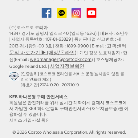
(주)코스트코 코리아
14347 경기도 광명시 일직로 40 (일직동 163-3) | 대표자 : 조민수
| 사업자 등록번호 : 107-81-63829 | 통신판매업 신고번호 : 제
고객센터
2013-경기광명-0013호 | 전화 : 1899-9900 | E-mail :
문의 바로가기 ▶ (매장/온라인)
| 개인 정보 보호책임자 : 한
webmanager@costcokr.com
신(E-mail :
) | 호스팅제공자 :
사업자정보확인
Google Ireland Ltd. |
[인증범위] 코스트코 온라인몰 서비스 운영(심사받지 않은 물
리적 인프라 제외)
[유효기간] 2024.10.20 - 2027.10.19
KEB 하나은행 구매 안전서비스
회원님은 안전거래를 위해 실시간 계좌이체 결제시 코스트코에
서 가입한 KEB 하나은행의 구매안전서비스(채무지급보증)를 이
용하실 수 있습니다.
서비스 가입사실 확인
©
2026
Costco Wholesale Corporation.
All rights reserved.