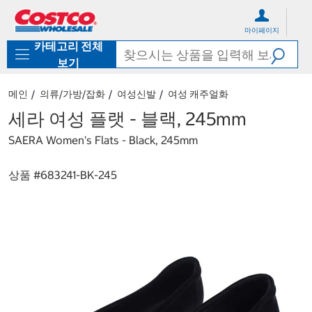
컨
메
텐
뉴
마이페이지
츠
로
카테고리 전체
로
바
바
로
보기
로
가
가
기
메인
의류/가방/잡화
여성신발
여성 캐주얼화
기
세라 여성 플랫 - 블랙, 245mm
SAERA Women's Flats - Black, 245mm
상품 #
683241-BK-245