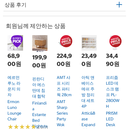
상품 후기
회원님께 제안하는 상품
68,9
224,9
23,49
34,4
199,9
00원
00원
0원
90원
00원
에르먼
AMT 샤
아틱 앤
프리즘
핀란디
루노 라
프 시리
베이스
LED 데
아 에스
운지 의
즈 파티
메쉬 주
스크 램
딴데 침
자
웍 28cm
방 정리
프 PL-
대 협탁
대 세트
2800W
Ermon
AMT
Finlandi
4P
H
Luno
Sharp
A
Lounge
Series
Attic&B
PRISM
Estante
Chair
Party
Ase
LED
Bed
Wok
Expand
Desk
★
★
★
★
★
★
★
★
★
★
Nightsta
4.9 (7)