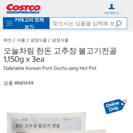
컨
메
텐
뉴
마이페이지
츠
로
카테고리 전체
로
바
바
로
보기
로
가
가
기
메인
식품
냉장식품
냉장식품
기
오늘차림 한돈 고추장 불고기전골
1,150g x 3ea
Dailytable Korean Pork Gochu-jang Hot Pot
상품 #
681449