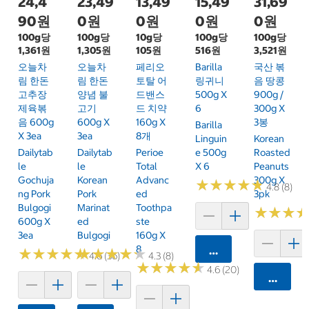
24,4
23,49
13,49
15,49
31,69
90원
0원
0원
0원
0원
100g당
100g당
10g당
100g당
100g당
1,361원
1,305원
105원
516원
3,521원
오늘차
오늘차
페리오
Barilla
국산 볶
림 한돈
림 한돈
토탈 어
링귀니
음 땅콩
고추장
양념 불
드밴스
500g X
900g /
제육볶
고기
드 치약
6
300g X
음 600g
600g X
160g X
3봉
Barilla
X 3ea
3ea
8개
Linguin
Korean
Dailytab
Dailytab
Perioe
E 500g
Roasted
Le
Le
Total
X 6
Peanuts
Gochuja
Korean
Advanc
300g X
★
★
★
★
★
★
★
★
★
★
4.8 (8)
Ng Pork
Pork
Ed
3pk
Bulgogi
Marinat
Toothpa
★
★
★
★
★
★
600g X
Ed
Ste
3ea
Bulgogi
160g X
8
카트에 담기
★
★
★
★
★
★
★
★
★
★
★
★
★
★
★
★
★
★
★
★
4.6 (36)
4.3 (8)
★
★
★
★
★
★
★
★
★
★
4.6 (20)
카트에 