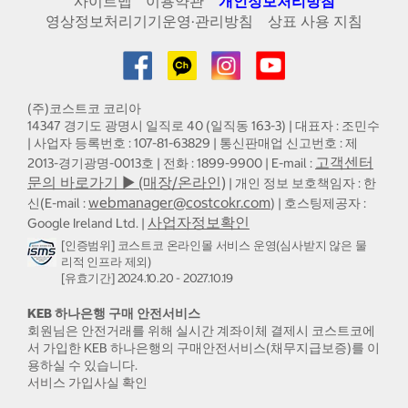
사이트맵
이용약관
개인정보처리방침
영상정보처리기기운영·관리방침
상표 사용 지침
(주)코스트코 코리아
14347 경기도 광명시 일직로 40 (일직동 163-3) | 대표자 : 조민수
| 사업자 등록번호 : 107-81-63829 | 통신판매업 신고번호 : 제
고객센터
2013-경기광명-0013호 | 전화 : 1899-9900 | E-mail :
문의 바로가기 ▶ (매장/온라인)
| 개인 정보 보호책임자 : 한
webmanager@costcokr.com
신(E-mail :
) | 호스팅제공자 :
사업자정보확인
Google Ireland Ltd. |
[인증범위] 코스트코 온라인몰 서비스 운영(심사받지 않은 물
리적 인프라 제외)
[유효기간] 2024.10.20 - 2027.10.19
KEB 하나은행 구매 안전서비스
회원님은 안전거래를 위해 실시간 계좌이체 결제시 코스트코에
서 가입한 KEB 하나은행의 구매안전서비스(채무지급보증)를 이
용하실 수 있습니다.
서비스 가입사실 확인