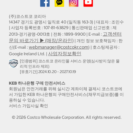
(주)코스트코 코리아
14347 경기도 광명시 일직로 40 (일직동 163-3) | 대표자 : 조민수
| 사업자 등록번호 : 107-81-63829 | 통신판매업 신고번호 : 제
고객센터
2013-경기광명-0013호 | 전화 : 1899-9900 | E-mail :
문의 바로가기 ▶ (매장/온라인)
| 개인 정보 보호책임자 : 한
webmanager@costcokr.com
신(E-mail :
) | 호스팅제공자 :
사업자정보확인
Google Ireland Ltd. |
[인증범위] 코스트코 온라인몰 서비스 운영(심사받지 않은 물
리적 인프라 제외)
[유효기간] 2024.10.20 - 2027.10.19
KEB 하나은행 구매 안전서비스
회원님은 안전거래를 위해 실시간 계좌이체 결제시 코스트코에
서 가입한 KEB 하나은행의 구매안전서비스(채무지급보증)를 이
용하실 수 있습니다.
서비스 가입사실 확인
©
2026
Costco Wholesale Corporation.
All rights reserved.