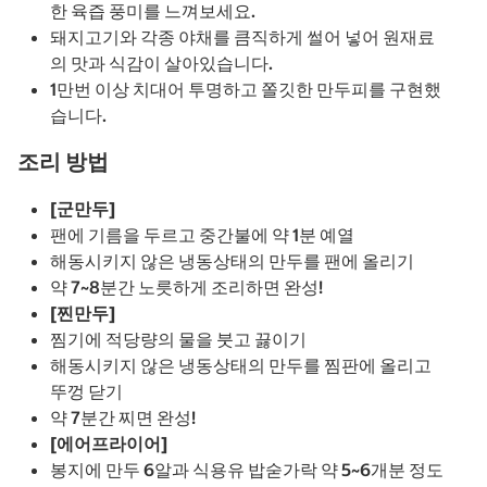
한 육즙 풍미를 느껴보세요.
돼지고기와 각종 야채를 큼직하게 썰어 넣어 원재료
의 맛과 식감이 살아있습니다.
1만번 이상 치대어 투명하고 쫄깃한 만두피를 구현했
습니다.
조리 방법
[군만두]
팬에 기름을 두르고 중간불에 약 1분 예열
해동시키지 않은 냉동상태의 만두를 팬에 올리기
약 7~8분간 노릇하게 조리하면 완성!
[찐만두]
찜기에 적당량의 물을 붓고 끓이기
해동시키지 않은 냉동상태의 만두를 찜판에 올리고
뚜껑 닫기
약 7분간 찌면 완성!
[에어프라이어]
봉지에 만두 6알과 식용유 밥숟가락 약 5~6개분 정도