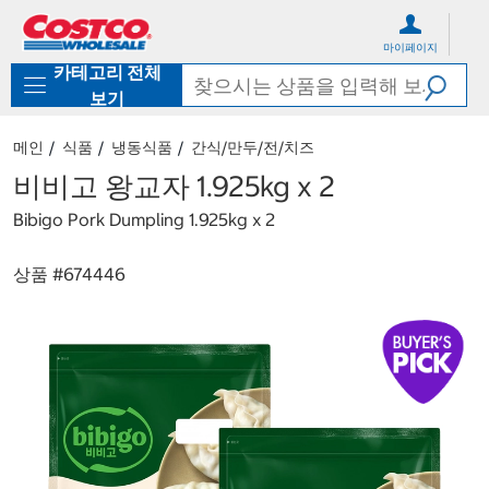
컨
메
텐
뉴
마이페이지
츠
로
카테고리 전체
로
바
바
로
보기
로
가
가
기
메인
식품
냉동식품
간식/만두/전/치즈
기
비비고 왕교자 1.925kg x 2
Bibigo Pork Dumpling 1.925kg x 2
상품 #
674446