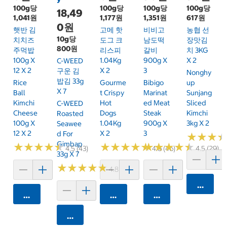
100g당
100g당
100g당
100g당
18,49
1,041원
1,177원
1,351원
617원
0원
햇반 김
고메 핫
비비고
농협 선
10g당
치치즈
도그 크
남도떡
장맛김
800원
주먹밥
리스피
갈비
치 3KG
100g X
1.04Kg
900g X
X 2
C-WEED
12 X 2
X 2
3
구운 김
Nonghy
밥김 33g
Rice
Gourme
Bibigo
Up
X 7
Ball
T Crispy
Marinat
Sunjang
Kimchi
Hot
Ed Meat
Sliced
C-WEED
Cheese
Dogs
Steak
Kimchi
Roasted
100g X
1.04Kg
900g X
3kg X 2
Seawee
12 X 2
X 2
3
D For
★
★
★
★
★
★
Gimbap
★
★
★
★
★
★
★
★
★
★
★
★
★
★
★
★
★
★
★
★
★
★
★
★
★
★
★
★
★
★
4.5 (43)
4.6 (46)
4.5 (29)
33g X 7
★
★
★
★
★
★
★
★
★
★
4.8 (31)
카트에 
카트에 담기
카트에 담기
카트에 담기
카트에 담기