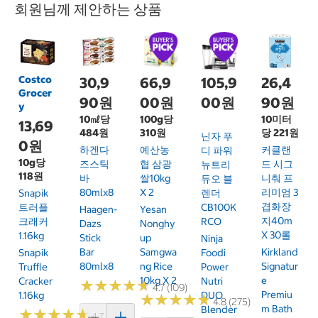
회원님께 제안하는 상품
Costco
30,9
66,9
105,9
26,4
Grocer
90원
00원
00원
90원
y
10㎖당
100g당
10미터
13,69
484원
310원
당 221원
닌자 푸
0원
하겐다
예산농
커클랜
디 파워
10g당
즈스틱
협 삼광
드 시그
뉴트리
118원
바
쌀10kg
니춰 프
듀오 블
80mlx8
X 2
리미엄 3
Snapik
렌더
겹화장
트러플
CB100K
Haagen-
Yesan
지40m
크래커
RCO
Dazs
Nonghy
X 30롤
1.16kg
Stick
Up
Ninja
Bar
Samgwa
Kirkland
Snapik
Foodi
80mlx8
Ng Rice
Signatur
Truffle
Power
10kg X 2
E
Cracker
Nutri
★
★
★
★
★
★
★
★
★
★
4.7 (109)
Premiu
1.16kg
DUO
★
★
★
★
★
★
★
★
★
★
4.8 (275)
M Bath
Blender
★
★
★
★
★
★
★
★
★
★
4.7 (161)