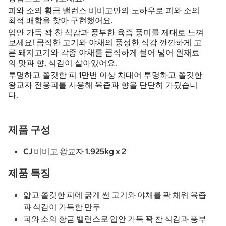
피와 소의 황금 밸런스 비비고만의 노하우로 피와 소의
최적 배합을 찾아 구현했어요.
입안 가득 꽉 찬 식감과 풍부한 육즙 풍미를 제대로 느껴
보세요! 큼직한 고기와 야채의 풍성한 식감 깐깐하게 고
른 돼지고기와 각종 야채를 큼직하게 썰어 넣어 원재료
의 맛과 향, 식감이 살아있어요.
투명하고 쫄깃한 피 1만번 이상 치대어 투명하고 쫄깃한
왕교자 전용피를 사용해 육즙과 향을 단단히 가뒀습니
다.
제품 구성
CJ 비비고 왕교자 1.925kg x 2
제품 특징
얇고 쫄깃한 피에 굵게 썬 고기와 야채를 꽉 채워 육즙
과 식감이 가득한 만두
피와 소의 황금 밸런스로 입안 가득 꽉 찬 식감과 풍부