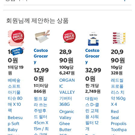
회원님께 제안하는 상품
Costco
Costco
16,99
28,9
20,9
Grocer
Grocer
0원
90원
90원
y
y
1매당 19
100g당
10g당
12,99
32,99
원
6,247원
328원
0원
0원
베베숲
ORGAN
레드씰
1미터당
한 개당
소프트
IC
프로폴
866원
2,749원
아기물
VALLEY
리스 치
티슈 80
기버터
약 160g
윙크 잘
대림바
매 X 10
368G
X 4
라 쓰는
스 D-클
팩
주방후
린 교체
Organic
Red
드 필터
용 샤워
Bebesu
Valley
Seal
45cm X
필터 12
P Soft
Ghee
Propolis
15m / 최
개
Baby
Butter
Toothpa
소 구매