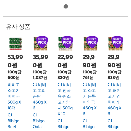
유사 상품
53,99
35,99
22,99
29,9
29,9
0원
0원
0원
90원
90원
100g당
100g당
100g당
100g당
100g당
600원
1,087원
320원
761원
833원
비비고
CJ 비비
CJ 비비
CJ 비비
CJ 비비
소고기
고 꼬리
고 진국
고 소고
고 돼지
미역국
곰탕
육수 소
기 듬뿍
고기 김
500g X
460g X
고기양
미역국
치찌개
18팩
6
지 500g
460g X
460g X
X 10
6
6
CJ
CJ
Bibigo
Bibigo
CJ
CJ
CJ
Beef
Oxtail
Bibigo
Bibigo
Bibigo