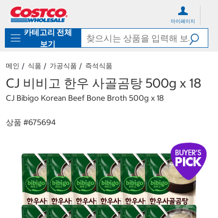
컨
메
텐
뉴
마이페이지
츠
로
카테고리 전체
로
바
바
로
보기
로
가
가
기
메인
식품
가공식품
즉석식품
기
CJ 비비고 한우 사골곰탕 500g x 18
CJ Bibigo Korean Beef Bone Broth 500g x 18
상품 #
675694