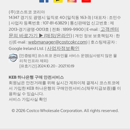
(주)코스트코 코리아
14347 경기도 광명시 일직로 40 (일직동 163-3) | 대표자 : 조민수
| 사업자 등록번호 : 107-81-63829 | 통신판매업 신고번호 : 제
고객센터
2013-경기광명-0013호 | 전화 : 1899-9900 | E-mail :
문의 바로가기 ▶ (매장/온라인)
| 개인 정보 보호책임자 : 한
webmanager@costcokr.com
신(E-mail :
) | 호스팅제공자 :
사업자정보확인
Google Ireland Ltd. |
[인증범위] 코스트코 온라인몰 서비스 운영(심사받지 않은 물
리적 인프라 제외)
[유효기간] 2024.10.20 - 2027.10.19
KEB 하나은행 구매 안전서비스
회원님은 안전거래를 위해 실시간 계좌이체 결제시 코스트코에
서 가입한 KEB 하나은행의 구매안전서비스(채무지급보증)를 이
용하실 수 있습니다.
서비스 가입사실 확인
©
2026
Costco Wholesale Corporation.
All rights reserved.