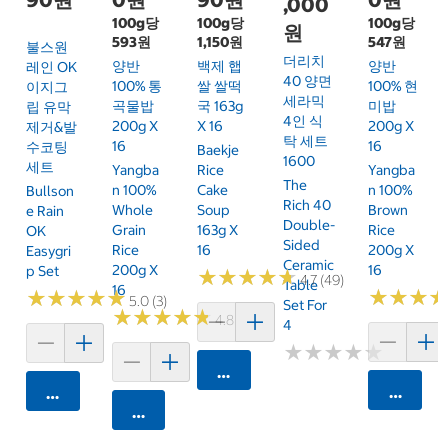
,000
100g당
100g당
100g당
원
593원
1,150원
547원
불스원
더리치
양반
백제 햅
양반
레인 OK
40 양면
100% 통
쌀 쌀떡
100% 현
이지그
세라믹
곡물밥
국 163g
미밥
립 유막
4인 식
200g X
X 16
200g X
제거&발
탁 세트
16
16
수코팅
Baekje
1600
세트
Yangba
Rice
Yangba
The
N 100%
Cake
N 100%
Bullson
Rich 40
Whole
Soup
Brown
E Rain
Double-
Grain
163g X
Rice
OK
Sided
Rice
16
200g X
Easygri
Ceramic
200g X
16
P Set
★
★
★
★
★
★
★
★
★
★
4.7 (49)
Table
16
★
★
★
★
★
★
★
★
★
★
★
★
★
★
★
★
5.0 (3)
Set For
★
★
★
★
★
★
★
★
★
★
4.8 (4)
4
★
★
★
★
★
★
★
★
★
★
카트에 담기
카트에 
카트에 담기
카트에 담기