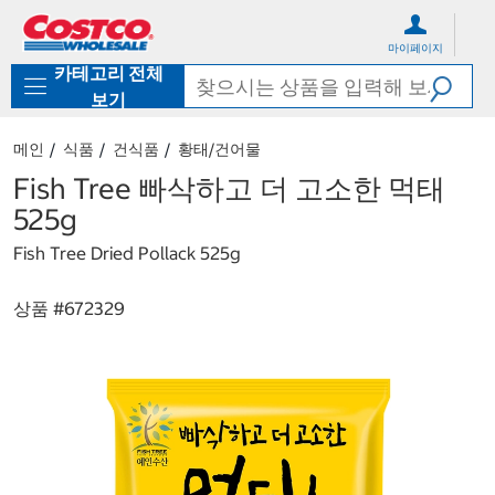
컨
메
텐
뉴
마이페이지
츠
로
카테고리 전체
로
바
바
로
보기
로
가
가
기
메인
식품
건식품
황태/건어물
기
Fish Tree 빠삭하고 더 고소한 먹태
525g
Fish Tree Dried Pollack 525g
상품 #
672329