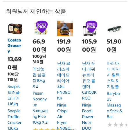
회원님께 제안하는 상품
Costco
66,9
191,9
105,9
51,90
Grocer
00원
00원
00원
0원
y
100g당
13,69
310원
닌자 크
닌자 푸
바리바
0원
예산농
리스피
디 파워
디 마사
10g당
협 삼광
에어프
뉴트리
지 릴렉
118원
쌀10kg
라이어
듀오 블
스틱 &
X 2
Snapik
3.8L
렌더
지압볼
트러플
FN090
CB100K
Yesan
Barybo
크래커
KR
RCO
Nonghy
Dy
1.16kg
Up
Ninja
Ninja
Massag
Samgwa
Snapik
Crispi
Foodi
E Stick &
Ng Rice
Truffle
Air
Power
Ball
10kg X 2
Cracker
Fryer
Nutri
★
★
★
★
★
★
1.16kg
FN090
DUO