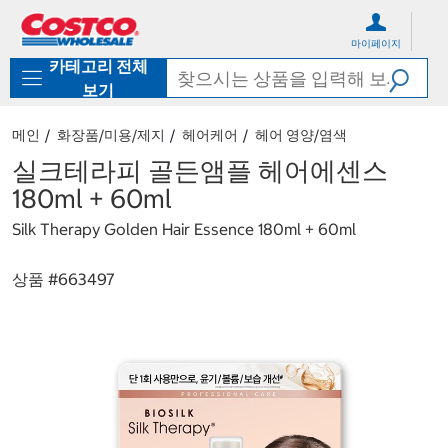
컨
메
텐
뉴
마이페이지
츠
로
카테고리 전체
로
바
바
로
보기
로
가
가
기
메인
화장품/미용/제지
헤어케어
헤어 영양/염색
기
실크테라피 골든앰플 헤어에센스
180ml + 60ml
Silk Therapy Golden Hair Essence 180ml + 60ml
상품 #
663497