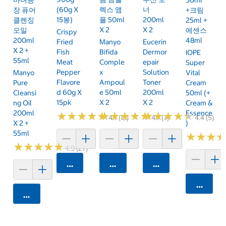
(60g X
렉스 앰
너
장 퓨어
+크림
15봉)
플 50ml
200ml
클렌징
25ml +
X 2
X 2
오일
에센스
Crispy
200ml
48ml
Fried
Manyo
Eucerin
X 2 +
Fish
Bifida
Dermor
IOPE
55ml
Meat
Comple
Epair
Super
Pepper
X
Solution
Manyo
Vital
Flavore
Ampoul
Toner
Pure
Cream
D 60g X
E 50ml
200ml
Cleansi
50ml (+
15pk
X 2
X 2
Ng Oil
Cream &
200ml
Essence
★
★
★
★
★
★
★
★
★
★
★
★
★
★
★
★
★
★
★
★
★
★
★
★
★
★
★
★
★
★
4.7 (15)
4.7 (7)
4.4 (5)
X 2 +
)
55ml
★
★
★
★
★
★
★
★
★
★
★
★
★
★
★
★
4.9 (27)
카트에 담기
카트에 담기
카트에 담기
카트에 
카트에 담기