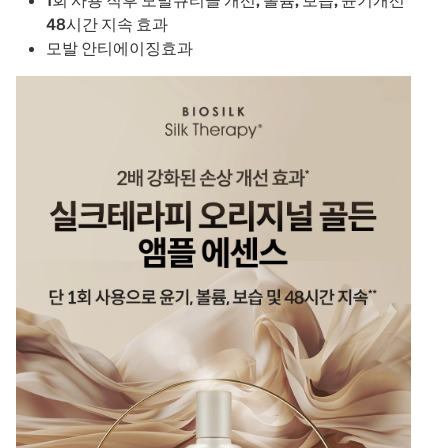
1회 사용 직후 모발큐티클 개선, 볼륨, 보습, 윤기개선
48시간 지속 효과
모발 안티에이징효과