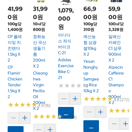
41,99
31,99
66,9
59,9
1,079,
0원
0원
00원
00원
000
100g당
10㎖당
100g당
100㎖당
원
1,400원
800원
310원
3,328원
아디다
CP 플레
청화농
예산농
알페신
스 좌식
이밍 치
산 국산
협 삼광
카페인
바이크
킨텐더
생들기
쌀10kg
C1 샴푸
C-21
1.5kg X
름
X 2
900ml
Adidas
2
200ml
X 2
Yesan
Exercise
X 2
CP
Nonghy
Alpecin
Bike C-
Flamin'
Cheong
Up
Caffeine
21
Chicken
Hwa
Samgwa
C1
★
★
★
★
★
★
★
★
★
★
Tender
Virgin
Ng Rice
Shampo
1.5kg X
Perilla
10kg X 2
O
2
Oil
900ml
★
★
★
★
★
★
★
★
★
★
4.8 (272)
200ml
X 2
★
★
★
★
★
★
★
★
★
★
4.9 (16)
X 2
★
★
★
★
★
★
카트에 담기
★
★
★
★
★
★
★
★
★
★
4.5 (34)
카트에 담기