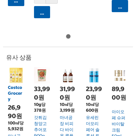
카트에 담기
카트에 
카트에 담기
유사 상품
Costco
33,99
31,99
23,99
89,9
Grocer
0원
0원
0원
00원
y
10g당
10㎖당
10㎖당
26,9
378원
3,199원
600원
아이오
90원
갓튀김
마녀공
유세린
페 슈퍼
100㎖당
청양고
장 비피
더모리
바이탈
5,932원
추어포
다 바이
페어 솔
크림
900g
옴 콤플
루션 토
마녀공
50ml