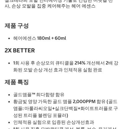
실크테라피 모발 안티에이징 기술로 건강한 머릿결 선
사, 손상 모발을 집중 케어해주는 헤어 에센스
제품 구성
헤어에센스 180ml + 60ml
2X BETTER
1회 사용 후 손상모의 큐티클을 214% 개선해서 2배 강
화된 모발 손상 개선 효과 인체적용 실험 완료
제품 특징
골드앰플™ 최다함량 함유
황금빛 영양 가득한 골드 앰플 2,000PPM 함유 (골드
앰플: 마룰라씨오일+실크단백질+화이트트러플로 구
성된 트리플 블렌딩 포뮬러)
인체적용 실험으로 입증된 손상개선효과