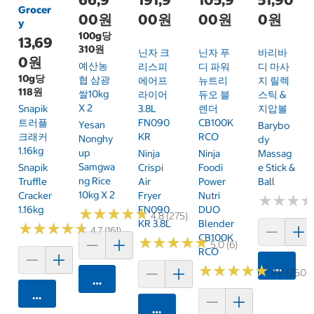
Grocer
00원
00원
00원
0원
y
100g당
13,69
310원
닌자 크
닌자 푸
바리바
0원
예산농
리스피
디 파워
디 마사
10g당
협 삼광
에어프
뉴트리
지 릴렉
118원
쌀10kg
라이어
듀오 블
스틱 &
X 2
Snapik
3.8L
렌더
지압볼
트러플
FN090
CB100K
Yesan
Barybo
크래커
KR
RCO
Nonghy
Dy
1.16kg
Up
Ninja
Ninja
Massag
Samgwa
Snapik
Crispi
Foodi
E Stick &
Ng Rice
Truffle
Air
Power
Ball
10kg X 2
Cracker
Fryer
Nutri
★
★
★
★
★
★
1.16kg
FN090
DUO
★
★
★
★
★
★
★
★
★
★
4.8 (275)
KR 3.8L
Blender
★
★
★
★
★
★
★
★
★
★
4.7 (161)
CB100K
★
★
★
★
★
★
★
★
★
★
5.0 (6)
RCO
카트에 
★
★
★
★
★
★
★
★
★
★
4.8 (250)
카트에 담기
카트에 담기
카트에 담기