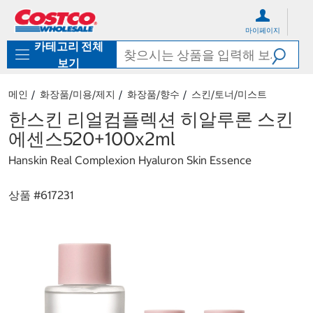
컨
메
텐
뉴
마이페이지
츠
로
카테고리 전체
로
바
바
로
보기
로
가
가
기
메인
화장품/미용/제지
화장품/향수
스킨/토너/미스트
기
한스킨 리얼컴플렉션 히알루론 스킨
에센스520+100x2ml
Hanskin Real Complexion Hyaluron Skin Essence
상품 #
617231