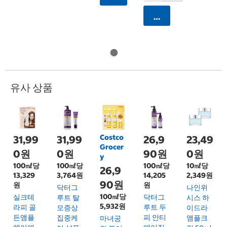
카트에 담기
유사 상품
Costco
31,99
31,99
26,9
23,49
Grocer
0원
0원
90원
0원
y
100㎖당
100㎖당
100㎖당
10㎖당
26,9
13,329
3,764원
14,205
2,349원
90원
원
원
닥터그
나인위
100㎖당
실크테
닥터그
루트 탈
시스 하
5,932원
라피 골
루트 두
모증상
이드라
든앰플
피 안티
집중케
앰플크
마녀공