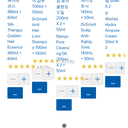
헤어에
에이징
어 샴푸
림 50ml
장 퓨어
센스
토닉
700ml +
X 2
클렌징
180ml +
140mL
150ml
오일
9
60ml
+ 50mL
200ml
Dr.Groot
Wishes
X 2 +
Silk
Dr.Groot
Anti
Hydra
55ml
Therapy
Scalp
Hair
Ampule
Golden
Anti-
Loss
Cream
Manyo
Hair
Aging
Shampo
50ml X
Pure
Essence
Tonic
O 700ml
2
Cleansi
180ml +
140mL
+ 150ml
Ng Oil
★
★
★
★
★
★
60ml
+ 50mL
200ml
★
★
★
★
★
★
★
★
★
★
4.5 (70)
X 2 +
★
★
★
★
★
★
★
★
★
★
★
★
★
★
★
★
★
★
★
★
4.8 (55)
3.8 (9)
55ml
★
★
★
★
★
★
★
★
★
★
4.9 (27)
카트에 
카트에 담기
카트에 담기
카트에 담기
카트에 담기