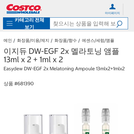
컨
메
텐
뉴
마이페이지
츠
로
카테고리 전체
로
바
바
로
보기
로
가
가
기
메인
화장품/미용/제지
화장품/향수
에센스/세럼/앰플
기
이지듀 DW-EGF 2x 멜라토닝 앰플
13ml x 2 + 1ml x 2
Easydew DW-EGF 2x Melatoning Ampoule 13mlx2+1mlx2
상품 #
681390