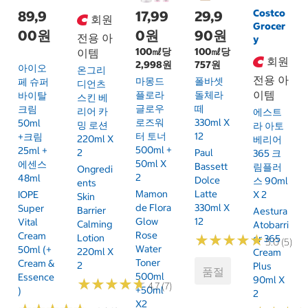
Costco
89,9
17,99
29,9
회원
Grocer
00원
0원
90원
전용 아
y
100㎖당
100㎖당
이템
회원
2,998원
757원
아이오
온그리
전용 아
마몽드
폴바셋
페 슈퍼
디언츠
이템
플로라
돌체라
바이탈
스킨 베
글로우
떼
크림
리어 카
에스트
로즈워
330ml X
50ml
밍 로션
라 아토
터 토너
12
+크림
220ml X
베리어
500ml +
25ml +
2
Paul
365 크
50ml X
에센스
Bassett
림플러
Ongredi
2
48ml
Dolce
스 90ml
Ents
Mamon
Latte
IOPE
X 2
Skin
De Flora
330ml X
Super
Barrier
Aestura
Glow
12
Vital
Calming
Atobarri
Rose
Cream
Lotion
★
★
★
★
★
★
★
★
★
★
Er 365
5.0 (5)
Water
50ml (+
220ml X
Cream
Toner
Cream &
2
Plus
품절
500ml
Essence
90ml X
★
★
★
★
★
★
★
★
★
★
4.7 (7)
+50ml
)
2
X2