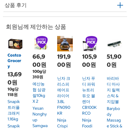
상품 후기
회원님께 제안하는 상품
Costco
66,9
191,9
105,9
51,90
Grocer
00원
00원
00원
0원
y
100g당
13,69
310원
닌자 크
닌자 푸
바리바
0원
예산농
리스피
디 파워
디 마사
10g당
협 삼광
에어프
뉴트리
지 릴렉
118원
쌀10kg
라이어
듀오 블
스틱 &
X 2
Snapik
3.8L
렌더
지압볼
트러플
FN090
CB100K
Yesan
Barybo
크래커
KR
RCO
Nonghy
Dy
1.16kg
Up
Ninja
Ninja
Massag
Samgwa
Snapik
Crispi
Foodi
E Stick &