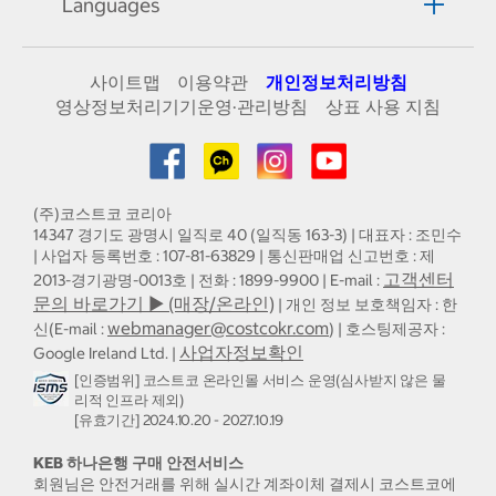
Languages
사이트맵
이용약관
개인정보처리방침
영상정보처리기기운영·관리방침
상표 사용 지침
(주)코스트코 코리아
14347 경기도 광명시 일직로 40 (일직동 163-3) | 대표자 : 조민수
| 사업자 등록번호 : 107-81-63829 | 통신판매업 신고번호 : 제
고객센터
2013-경기광명-0013호 | 전화 : 1899-9900 | E-mail :
문의 바로가기 ▶ (매장/온라인)
| 개인 정보 보호책임자 : 한
webmanager@costcokr.com
신(E-mail :
) | 호스팅제공자 :
사업자정보확인
Google Ireland Ltd. |
[인증범위] 코스트코 온라인몰 서비스 운영(심사받지 않은 물
리적 인프라 제외)
[유효기간] 2024.10.20 - 2027.10.19
KEB 하나은행 구매 안전서비스
회원님은 안전거래를 위해 실시간 계좌이체 결제시 코스트코에