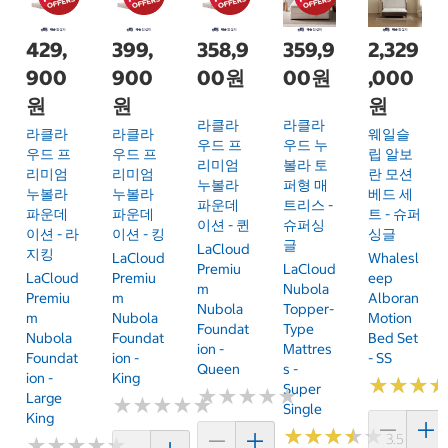
429,
399,
358,9
359,9
2,329
900
900
00원
00원
,000
원
원
원
라클라
라클라
라클라
라클라
웨일슬
우드 프
우드 누
우드 프
우드 프
립 알보
리미엄
볼라 토
리미엄
리미엄
란 모션
누볼라
퍼형 매
누볼라
누볼라
베드 세
파운데
트리스 -
파운데
파운데
트 - 슈퍼
이션 - 퀸
슈퍼싱
이션 - 라
이션 - 킹
싱글
글
LaCloud
지킹
LaCloud
Whalesl
Premiu
LaCloud
LaCloud
Premiu
Eep
M
Nubola
Premiu
M
Alboran
Nubola
Topper-
M
Nubola
Motion
Foundat
Type
Nubola
Foundat
Bed Set
Ion -
Mattres
Foundat
Ion -
- SS
Queen
S -
Ion -
King
★
★
★
★
★
★
Super
★
★
★
★
★
★
★
★
★
★
Large
★
★
★
★
★
★
★
★
★
★
Single
King
★
★
★
★
★
★
★
★
★
★
3.5 (4)
★
★
★
★
★
★
★
★
★
★