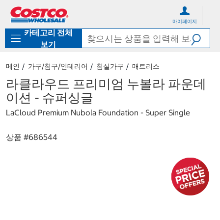
컨
메
텐
뉴
마이페이지
츠
로
카테고리 전체
로
바
바
로
보기
로
가
가
기
메인
가구/침구/인테리어
침실가구
매트리스
기
라클라우드 프리미엄 누볼라 파운데
이션 - 슈퍼싱글
LaCloud Premium Nubola Foundation - Super Single
상품 #
686544