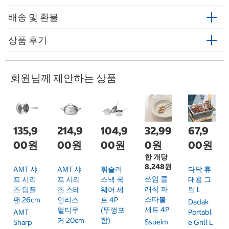
배송 및 환불
상품 후기
회원님께 제안하는 상품
135,9
214,9
104,9
32,99
67,9
00원
00원
00원
0원
00원
한 개당
8,248원
AMT 샤
AMT 샤
휘슬러
다닥 휴
쓰임 클
프 시리
프 시리
스낵 쿡
대용 그
래식 파
즈 딤플
즈 스테
웨어 세
릴 L
스타볼
팬 26cm
인리스
트 4P
Dadak
세트 4P
멀티쿠
(뚜껑포
AMT
Portabl
커 20cm
함)
Ssueim
Sharp
E Grill L