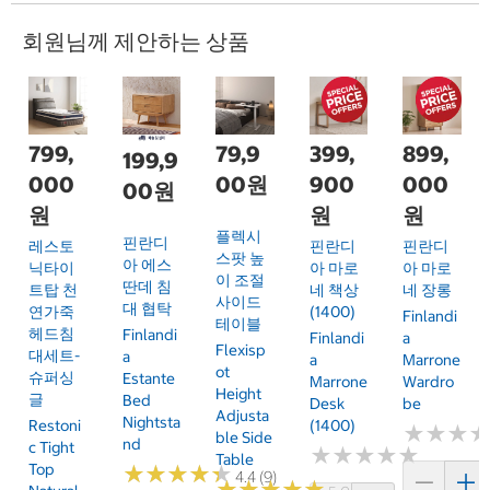
회원님께 제안하는 상품
799,
79,9
399,
899,
199,9
000
00원
900
000
00원
원
원
원
플렉시
핀란디
레스토
핀란디
핀란디
스팟 높
아 에스
닉타이
아 마로
아 마로
이 조절
딴데 침
트탑 천
네 책상
네 장롱
사이드
대 협탁
연가죽
(1400)
Finlandi
테이블
헤드침
Finlandi
Finlandi
A
Flexisp
대세트-
A
A
Marrone
Ot
슈퍼싱
Estante
Marrone
Wardro
Height
글
Bed
Desk
Be
Adjusta
Nightsta
Restoni
(1400)
★
★
★
★
★
★
Ble Side
Nd
C Tight
★
★
★
★
★
★
★
★
★
★
Table
Top
★
★
★
★
★
★
★
★
★
★
4.4 (9)
★
★
★
★
★
★
★
★
★
★