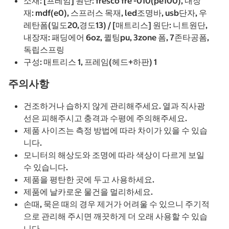
소재: [프레임] 원단: fresco fre -010(pe100), 내장
재: mdf(e0), 스프러스 목재, led조명바, usb단자, 우
레탄폼(밀도20,경도13) / [매트리스] 원단: 니트원단,
내장재: 패딩에어 6oz, 퀼팅pu, 3zone 폼, 7존타공폼,
독립스프링
구성: 매트리스 1, 프레임(헤드+하판) 1
주의사항
건조하거나 습하지 않게 관리해주세요. 열과 직사광
선은 피해주시고 충격과 수평에 주의해주세요.
제품 사이즈는 측정 방법에 따라 차이가 있을 수 있습
니다.
모니터의 해상도와 조명에 따라 색상이 다르게 보일
수 있습니다.
제품을 평탄한 곳에 두고 사용하세요.
제품에 날카로운 물건을 멀리하세요.
손때, 묵은 때의 경우 제거가 어려울 수 있으니 주기적
으로 관리해 주시면 깨끗하게 더 오래 사용할 수 있습
니다.