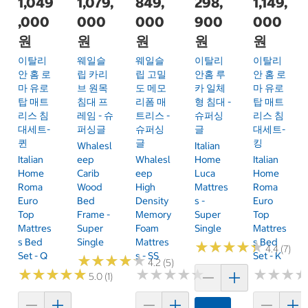
1,049
1,079,
849,
298,
1,149,
,000
000
000
900
000
원
원
원
원
원
이탈리
웨일슬
웨일슬
이탈리
이탈리
안 홈 로
립 카리
립 고밀
안홈 루
안 홈 로
마 유로
브 원목
도 메모
카 일체
마 유로
탑 매트
침대 프
리폼 매
형 침대 -
탑 매트
리스 침
레임 - 슈
트리스 -
슈퍼싱
리스 침
대세트-
퍼싱글
슈퍼싱
글
대세트-
퀸
글
킹
Whalesl
Italian
Italian
Eep
Whalesl
Home
Italian
Home
Carib
Eep
Luca
Home
Roma
Wood
High
Mattres
Roma
Euro
Bed
Density
S -
Euro
Top
Frame -
Memory
Super
Top
Mattres
Super
Foam
Single
Mattres
S Bed
Single
Mattres
S Bed
★
★
★
★
★
★
★
★
★
★
4.4 (7)
Set - Q
S - SS
Set - K
★
★
★
★
★
★
★
★
★
★
4.2 (5)
★
★
★
★
★
★
★
★
★
★
★
★
★
★
★
★
★
★
★
★
★
★
★
★
★
★
5.0 (1)