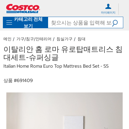
컨
메
텐
뉴
마이페이지
츠
로
카테고리 전체
로
바
바
로
보기
로
가
가
기
메인
가구/침구/인테리어
침실가구
침대
기
이탈리안 홈 로마 유로탑매트리스 침
대세트-슈퍼싱글
Italian Home Roma Euro Top Mattress Bed Set - SS
상품 #
691409