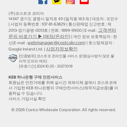
(주)코스트코 코리아
14347 경기도 광명시 일직로 40 (일직동 163-3) | 대표자 : 조민수
| 사업자 등록번호 : 107-81-63829 | 통신판매업 신고번호 : 제
고객센터
2013-경기광명-0013호 | 전화 : 1899-9900 | E-mail :
문의 바로가기 ▶ (매장/온라인)
| 개인 정보 보호책임자 : 한
webmanager@costcokr.com
신(E-mail :
) | 호스팅제공자 :
사업자정보확인
Google Ireland Ltd. |
[인증범위] 코스트코 온라인몰 서비스 운영(심사받지 않은 물
리적 인프라 제외)
[유효기간] 2024.10.20 - 2027.10.19
KEB 하나은행 구매 안전서비스
회원님은 안전거래를 위해 실시간 계좌이체 결제시 코스트코에
서 가입한 KEB 하나은행의 구매안전서비스(채무지급보증)를 이
용하실 수 있습니다.
서비스 가입사실 확인
©
2026
Costco Wholesale Corporation.
All rights reserved.