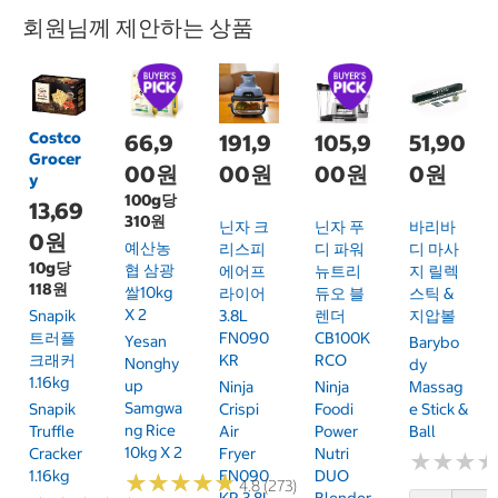
회원님께 제안하는 상품
Costco
66,9
191,9
105,9
51,90
Grocer
00원
00원
00원
0원
y
100g당
13,69
310원
닌자 크
닌자 푸
바리바
0원
예산농
리스피
디 파워
디 마사
10g당
협 삼광
에어프
뉴트리
지 릴렉
118원
쌀10kg
라이어
듀오 블
스틱 &
X 2
Snapik
3.8L
렌더
지압볼
트러플
FN090
CB100K
Yesan
Barybo
크래커
KR
RCO
Nonghy
Dy
1.16kg
Up
Ninja
Ninja
Massag
Samgwa
Snapik
Crispi
Foodi
E Stick &
Ng Rice
Truffle
Air
Power
Ball
10kg X 2
Cracker
Fryer
Nutri
★
★
★
★
★
★
1.16kg
FN090
DUO
★
★
★
★
★
★
★
★
★
★
4.8 (273)
KR 3.8L
Blender