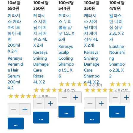
10㎖당
100㎖당
100㎖당
100㎖당
100㎖당
550원
350원
544원
350원
478원
케라시
케라시
케라시
케라시
엘라스
스 케라
스 샤이
스 두피
스 샤이
틴 너리
마이드
닝 데미
쿨링 샴
닝 데미
싱 샴푸
헤어 세
지 케어
푸 1.5L X
지 케어
2.3L X 2
럼
린스 4L
6개
샴푸 4L
개
200ml
X 2개
X 2개
Kerasys
Elastine
X 2개
Kerasys
Scalp
Kerasys
Nourishi
Kerasys
Shining
Cooling
Shining
Ng
Keramid
Damage
Shampo
Damage
Shampo
E Hair
Care
O 1.5L X
Care
O 2.3L X
Serum
Rinse
6
Shampo
2
200ml
4L X 2
O 4L X 2
★
★
★
★
★
★
★
★
★
★
★
★
★
★
★
★
4.8 (10)
X 2
★
★
★
★
★
★
★
★
★
★
★
★
★
★
★
★
★
★
★
★
4.9 (7)
4.8 (25)
★
★
★
★
★
★
★
★
★
★
4.8 (5)
카트에 담기
카트에 
카트에 담기
카트에 담기
카트에 담기