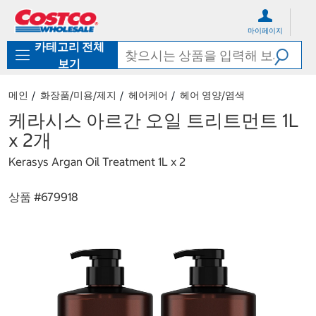
컨
메
텐
뉴
마이페이지
츠
로
카테고리 전체
로
바
바
로
보기
로
가
가
기
메인
화장품/미용/제지
헤어케어
헤어 영양/염색
기
케라시스 아르간 오일 트리트먼트 1L
x 2개
Kerasys Argan Oil Treatment 1L x 2
상품 #
679918