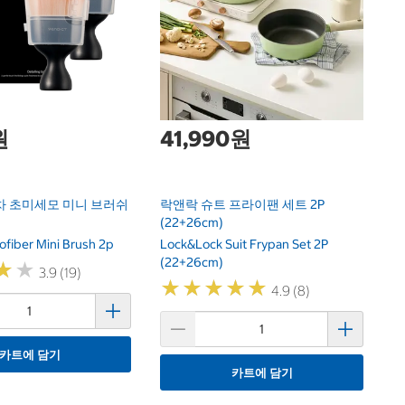
도
Do
원
41,990원
차 초미세모 미니 브러쉬
락앤락 슈트 프라이팬 세트 2P
(22+26cm)
ofiber Mini Brush 2p
Lock&Lock Suit Frypan Set 2P
(22+26cm)
★
★
★
★
3.9 (19)
★
★
★
★
★
★
★
★
★
★
4.9 (8)
카트에 담기
카트에 담기