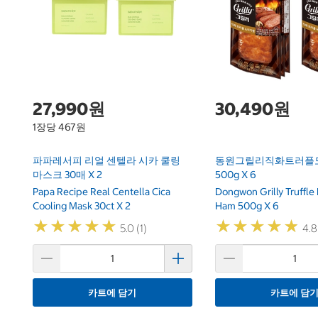
27,990원
30,490원
1장당 467원
파파레서피 리얼 센텔라 시카 쿨링
동원그릴리직화트러플
마스크 30매 X 2
500g X 6
Papa Recipe Real Centella Cica
Dongwon Grilly Truffle
Cooling Mask 30ct X 2
Ham 500g X 6
★
★
★
★
★
★
★
★
★
★
★
★
★
★
★
★
★
★
★
★
5.0 (1)
4.8
카트에 담기
카트에 담