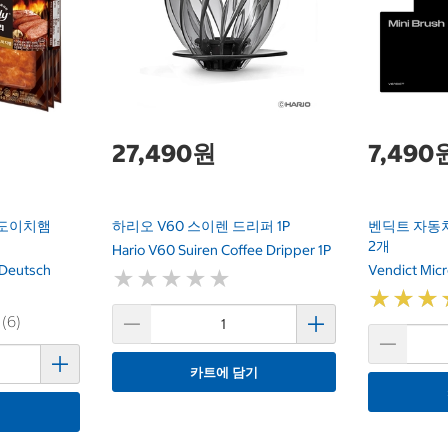
27,490원
7,490
도이치햄
하리오 V60 스이렌 드리퍼 1P
벤딕트 자동
2개
Hario V60 Suiren Coffee Dripper 1P
 Deutsch
Vendict Micr
★
★
★
★
★
★
★
★
★
★
★
★
★
★
★
★
 (6)
카트에 담기
기