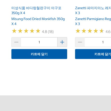
미성식품 바다랑철판구이 아구포
Zanetti 파마지아노 레
350g X 4
X 3
Misung Food Dried Monkfish 350g
Zanetti Parmigiano Re
X 4
X 3
★
★
★
★
★
★
★
★
★
★
★
★
★
★
★
★
★
★
★
★
4.8 (18)
4.6
카트에 담기
카트에 담