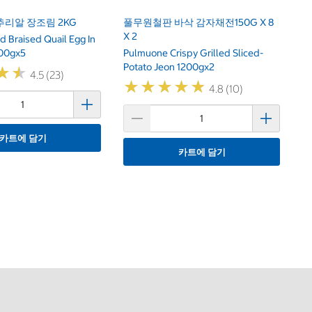
리알 장조림 2KG
풀무원철판 바삭 감자채전150G X 8
X 2
 Braised Quail Egg In
400gx5
Pulmuone Crispy Grilled Sliced-
Potato Jeon 1200gx2
★
★
★
★
4.5 (23)
★
★
★
★
★
★
★
★
★
★
4.8 (10)
카트에 담기
카트에 담기