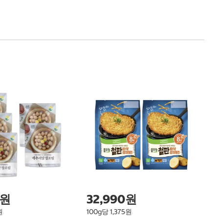
푸
Pu
0원
32,990원
원
100g당 1,375원