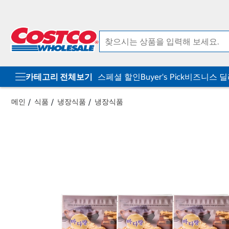
컨
메
텐
뉴
츠
로
로
바
바
로
로
가
가
기
기
카테고리 전체보기
스페셜 할인
Buyer's Pick
비즈니스 
메인
식품
냉장식품
냉장식품