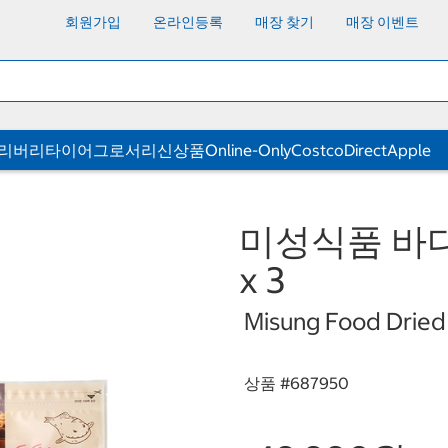
회원가입
온라인등록
매장 찾기
매장 이벤트
딜리버리
타이어
그로서리
신상품
Online-Only
CostcoDirect
Apple
미성식품 바다
x 3
Misung Food Dried
상품 #
687950