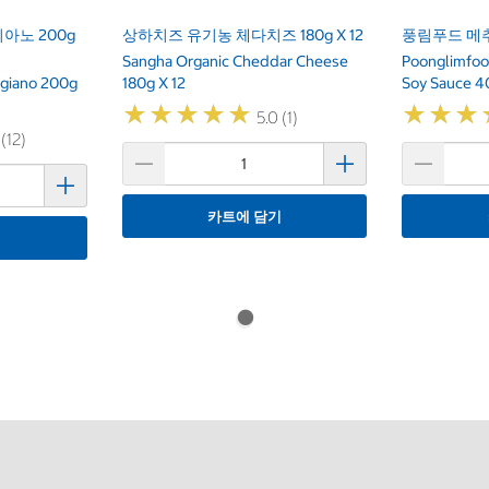
지아노 200g
상하치즈 유기농 체다치즈 180g X 12
풍림푸드 메추
Sangha Organic Cheddar Cheese
Poonglimfood
ggiano 200g
180g X 12
Soy Sauce 
★
★
★
★
★
★
★
★
★
★
★
★
★
★
★
★
5.0 (1)
 (12)
카트에 담기
기