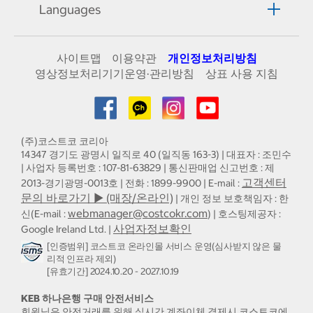
Languages
사이트맵
이용약관
개인정보처리방침
영상정보처리기기운영·관리방침
상표 사용 지침
(주)코스트코 코리아
14347 경기도 광명시 일직로 40 (일직동 163-3) | 대표자 : 조민수
| 사업자 등록번호 : 107-81-63829 | 통신판매업 신고번호 : 제
고객센터
2013-경기광명-0013호 | 전화 : 1899-9900 | E-mail :
문의 바로가기 ▶ (매장/온라인)
| 개인 정보 보호책임자 : 한
webmanager@costcokr.com
신(E-mail :
) | 호스팅제공자 :
사업자정보확인
Google Ireland Ltd. |
[인증범위] 코스트코 온라인몰 서비스 운영(심사받지 않은 물
리적 인프라 제외)
[유효기간] 2024.10.20 - 2027.10.19
KEB 하나은행 구매 안전서비스
회원님은 안전거래를 위해 실시간 계좌이체 결제시 코스트코에