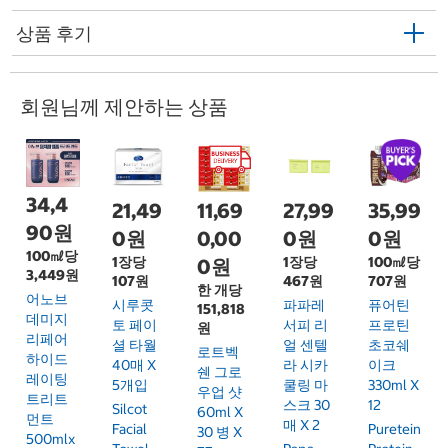
상품 후기
회원님께 제안하는 상품
34,4
21,49
11,69
27,99
35,99
90원
0원
0,00
0원
0원
100㎖당
1장당
1장당
100㎖당
0원
3,449원
107원
467원
707원
한 개당
어노브
시루콧
파파레
퓨어틴
151,818
데미지
토 페이
서피 리
프로틴
원
리페어
셜 타월
얼 센텔
초코쉐
로트벡
하이드
40매 X
라 시카
이크
쉔 그로
레이팅
5개입
쿨링 마
330ml X
우업 샷
트리트
스크 30
12
Silcot
60ml X
먼트
매 X 2
Facial
Puretein
30 병 X
500mlx