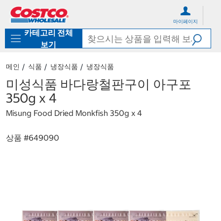
컨
메
텐
뉴
마이페이지
츠
로
카테고리 전체
로
바
바
로
보기
로
가
가
기
메인
식품
냉장식품
냉장식품
기
미성식품 바다랑철판구이 아구포
350g x 4
Misung Food Dried Monkfish 350g x 4
상품 #
649090