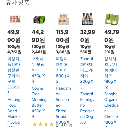
유사 상품
49,9
44,2
115,9
32,99
49,79
90원
90원
00원
0원
0원
100g당
100g당
100g당
10g당
10g당
4,761원
2,461원
3,863원
550원
231원
미성식
소와나
해담다
Zanetti
상하치
품 바다
무 모닝
조미오
파마지
즈 유기
랑철판
버터
징어채
아노 레
농 체다
구이 아
450g X
600g X
지아노
치즈
구포
4
5
200g X
180g X
350g X
3
12
Cow &
Haedam
3
Tree
Da
Zanetti
Sangha
Misung
Morning
Season
Parmigia
Organic
Food
Butter
Ed
No
Chedda
Dried
450g X
Shred
Reggian
R
Monkfis
4
Squid
O 200g
Cheese
H 350g
600g X
X 3
180g X
★
★
★
★
★
★
★
★
★
★
4.0 (2)