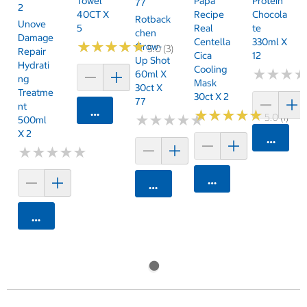
Towel
Papa
Protein
77
2
40CT X
Recipe
Chocola
Rotback
Unove
5
Real
Te
Chen
Damage
Centella
330ml X
★
★
★
★
★
★
★
★
★
★
Grow-
5.0 (3)
Repair
Cica
12
Up Shot
Hydrati
Cooling
★
★
★
★
★
★
60ml X
Ng
Mask
30ct X
Treatme
30ct X 2
77
Nt
카트에 담기
★
★
★
★
★
★
★
★
★
★
5.0 (1)
★
★
★
★
★
★
★
★
★
★
500ml
X 2
카트에 
★
★
★
★
★
★
★
★
★
★
카트에 담기
카트에 담기
카트에 담기