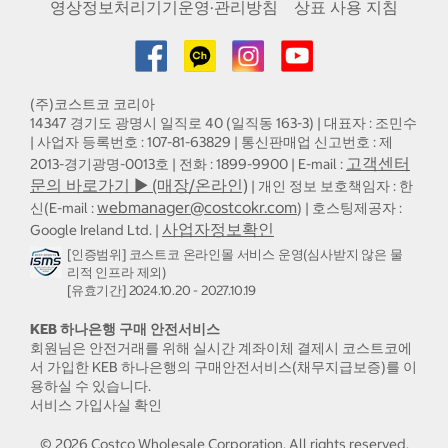
영상정보처리기기운영·관리방침
상표 사용 지침
(주)코스트코 코리아
14347 경기도 광명시 일직로 40 (일직동 163-3) | 대표자 : 조민수
| 사업자 등록번호 : 107-81-63829 | 통신판매업 신고번호 : 제
고객센터
2013-경기광명-0013호 | 전화 : 1899-9900 | E-mail :
문의 바로가기 ▶ (매장/온라인)
| 개인 정보 보호책임자 : 한
webmanager@costcokr.com
신(E-mail :
) | 호스팅제공자 :
사업자정보확인
Google Ireland Ltd. |
[인증범위] 코스트코 온라인몰 서비스 운영(심사받지 않은 물
리적 인프라 제외)
[유효기간] 2024.10.20 - 2027.10.19
KEB 하나은행 구매 안전서비스
회원님은 안전거래를 위해 실시간 계좌이체 결제시 코스트코에
서 가입한 KEB 하나은행의 구매안전서비스(채무지급보증)를 이
용하실 수 있습니다.
서비스 가입사실 확인
©
2026
Costco Wholesale Corporation.
All rights reserved.