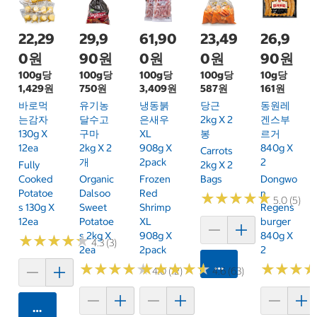
22,29
29,9
61,90
23,49
26,9
0원
90원
0원
0원
90원
100g당
100g당
100g당
100g당
10g당
1,429원
750원
3,409원
587원
161원
바로먹
유기농
냉동붉
당근
동원레
는감자
달수고
은새우
2kg X 2
겐스부
130g X
구마
XL
봉
르거
12ea
2kg X 2
908g X
840g X
Carrots
개
2pack
2
Fully
2kg X 2
Cooked
Organic
Frozen
Bags
Dongwo
Potatoe
Dalsoo
Red
N
★
★
★
★
★
★
★
★
★
★
5.0 (5)
S 130g X
Sweet
Shrimp
Regens
12ea
Potatoe
XL
Burger
S 2kg X
908g X
840g X
★
★
★
★
★
★
★
★
★
★
4.3 (3)
2ea
2pack
2
카트에 담기
★
★
★
★
★
★
★
★
★
★
★
★
★
★
★
★
★
★
★
★
★
★
★
★
★
★
4.0 (12)
4.6 (63)
카트에 담기