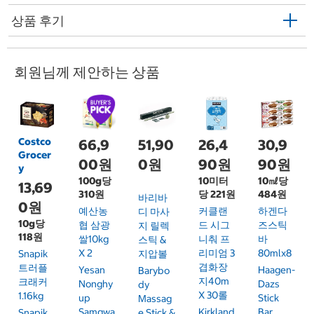
상품 후기
회원님께 제안하는 상품
Costco
66,9
51,90
26,4
30,9
Grocer
00원
0원
90원
90원
y
100g당
10미터
10㎖당
13,69
310원
당 221원
484원
바리바
0원
예산농
커클랜
하겐다
디 마사
10g당
협 삼광
드 시그
즈스틱
지 릴렉
118원
쌀10kg
니춰 프
바
스틱 &
X 2
리미엄 3
80mlx8
Snapik
지압볼
겹화장
트러플
Yesan
Haagen-
Barybo
지40m
크래커
Nonghy
Dazs
Dy
X 30롤
1.16kg
Up
Stick
Massag
Samgwa
Kirkland
Bar
Snapik
E Stick &