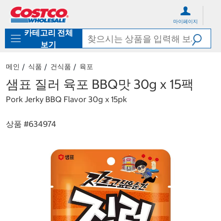
컨
메
텐
뉴
마이페이지
츠
로
카테고리 전체
로
바
바
로
보기
로
가
가
기
메인
식품
건식품
육포
기
샘표 질러 육포 BBQ맛 30g x 15팩
Pork Jerky BBQ Flavor 30g x 15pk
상품 #
634974