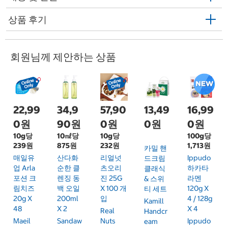
상품 후기
회원님께 제안하는 상품
22,99
34,9
57,90
13,49
16,99
0원
90원
0원
0원
0원
10g당
10㎖당
10g당
100g당
239원
875원
232원
1,713원
카밀 핸
매일유
산다화
리얼넛
Ippudo
드크림
업 Arla
순한 클
츠오리
하카타
클래식
포션 크
렌징 동
진 25G
라멘
& 스위
림치즈
백 오일
X 100 개
120g X
티 세트
20g X
200ml
입
4 / 128g
Kamill
48
X 2
X 4
Real
Handcr
Maeil
Sandaw
Nuts
Ippudo
Eam