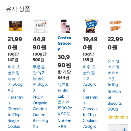
유사 상품
Costco
21,99
44,9
19,49
22,99
Grocer
0원
90원
0원
0원
y
10g당
100g당
10g당
30,9
147원
500원
135원
생미쉘
90원
허쉬 초
푸른들
허쉬 초
카라멜
한 개당
콜릿칩
판 유기
콜릿칩
버터비
344원
싱글 쿠
농 골든
쿠키
스킷
키 500g
퀸 3kg X
720g X
뉴트리
600g
X 3
3
2
원 BB
St.Mich
Lab 더
Hershey
PRDP
Hershey
El
콜라겐
's
Organic
's
Biscuits
1500 2g
Chocola
Golden
Chocola
600g
X 90포
Te Chip
Queen
Te Chip
★
★
★
★
★
★
Single
Rice 3kg
Cookies
Nutrion
Cookie
X 3
720g X
E BB