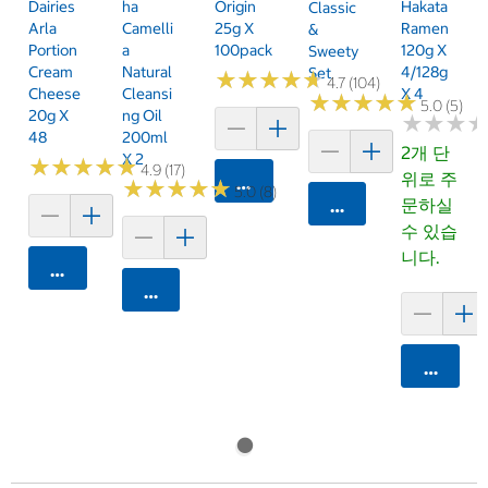
Dairies
Ha
Origin
Hakata
Classic
Arla
Camelli
25g X
Ramen
&
Portion
A
100pack
120g X
Sweety
Cream
Natural
4/128g
Set
★
★
★
★
★
★
★
★
★
★
4.7 (104)
Cheese
Cleansi
X 4
★
★
★
★
★
★
★
★
★
★
5.0 (5)
20g X
Ng Oil
★
★
★
★
★
★
48
200ml
2개 단
X 2
★
★
★
★
★
★
★
★
★
★
4.9 (17)
위로 주
카트에 담기
★
★
★
★
★
★
★
★
★
★
5.0 (8)
문하실
카트에 담기
수 있습
니다.
카트에 담기
카트에 담기
카트에 