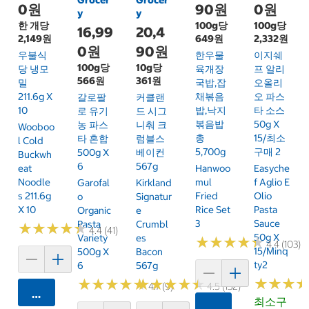
0원
90원
0원
y
y
한 개당
100g당
100g당
16,99
20,4
2,149원
649원
2,332원
0원
90원
우불식
한우물
이지쉐
100g당
10g당
당 냉모
육개장
프 알리
566원
361원
밀
국밥,잡
오올리
211.6g X
채볶음
오 파스
갈로팔
커클랜
10
밥,낙지
타 소스
로 유기
드 시그
볶음밥
50g X
농 파스
니춰 크
Wooboo
총
15/최소
타 혼합
럼블스
L Cold
5,700g
구매 2
500g X
베이컨
Buckwh
6
567g
Eat
Hanwoo
Easyche
Noodle
Mul
F Aglio E
Garofal
Kirkland
S 211.6g
Fried
Olio
O
Signatur
X 10
Rice Set
Pasta
Organic
E
3
Sauce
Pasta
Crumbl
★
★
★
★
★
★
★
★
★
★
4.4 (41)
50g X
Variety
Es
★
★
★
★
★
★
★
★
★
★
4.4 (103)
15/Minq
500g X
Bacon
Ty2
6
567g
★
★
★
★
★
★
★
★
★
★
★
★
★
★
★
★
★
★
★
★
★
★
★
★
★
★
4.7 (9)
4.5 (132)
카트에 담기
최소구
카트에 담기