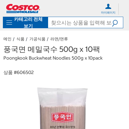
컨
메
텐
뉴
마이페이지
츠
로
카테고리 전체
로
바
바
로
보기
로
가
가
기
메인
식품
가공식품
라면/면류
기
풍국면 메밀국수 500g x 10팩
Poongkook Buckwheat Noodles 500g x 10pack
상품 #
606502