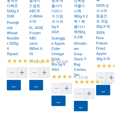
풍국면
엘제이
쌍계 애
안옥남
100% 순
다복면
드얼린
플사이
국물다
수사과
500g X
ABC주
다비니
시팩
동결건
10팩
스180ml
거 드링
180g X 2
조 과일
X 10
크 사과
팩 + 해
Poongk
30g X 10
5g X
물다시
Ook
EL JADE
40ct
팩192g
100%
Wheat
Frozen
X 2팩
Pure
Noodle
ABC
Ssanggy
Freeze
S 500g
Juice
E Apple
Ahnokn
Dried
X
180ml X
Cider
Am
Apple
10pack
10
Vinegar
Soup
30g X 10
Drink
Stock T-
★
★
★
★
★
★
★
★
★
★
★
★
★
★
★
★
★
★
★
★
4.3 (27)
4.4 (64)
Mix 5g X
Bag
★
★
★
★
★
★
40ct
Combo
Set
★
★
★
★
★
★
★
★
★
★
3.5 (4)
★
★
★
★
★
★
★
★
★
★
4.9 (61)
카트에 담기
카트에 담기
카트에 
카트에 담기
카트에 담기