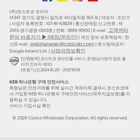
(주)코스트코 코리아
14347 경기도 광명시 일직로 40 (일직동 163-3) | 대표자 : 조민수
| 사업자 등록번호 : 107-81-63829 | 통신판매업 신고번호 : 제
고객센터
2013-경기광명-0013호 | 전화 : 1899-9900 | E-mail :
문의 바로가기 ▶ (매장/온라인)
| 개인 정보 보호책임자 : 한
webmanager@costcokr.com
신(E-mail :
) | 호스팅제공자 :
사업자정보확인
Google Ireland Ltd. |
[인증범위] 코스트코 온라인몰 서비스 운영(심사받지 않은 물
리적 인프라 제외)
[유효기간] 2024.10.20 - 2027.10.19
KEB 하나은행 구매 안전서비스
회원님은 안전거래를 위해 실시간 계좌이체 결제시 코스트코에
서 가입한 KEB 하나은행의 구매안전서비스(채무지급보증)를 이
용하실 수 있습니다.
서비스 가입사실 확인
©
2026
Costco Wholesale Corporation.
All rights reserved.