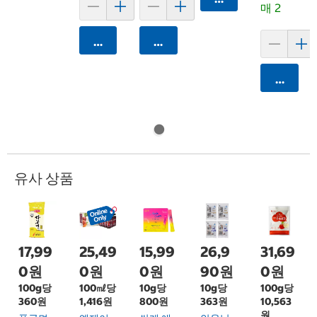
매 2
카트에 담기
카트에 담기
카트에 
유사 상품
17,99
25,49
15,99
26,9
31,69
0원
0원
0원
90원
0원
100g당
100㎖당
10g당
10g당
100g당
360원
1,416원
800원
363원
10,563
원