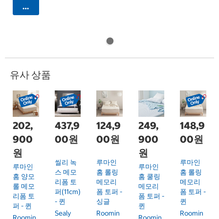
카트에 담기
유사 상품
202,
437,9
124,9
249,
148,9
900
00원
00원
900
00원
원
원
씰리 녹
루마인
루마인
루마인
루마인
스 메모
홈 롤링
홈 롤링
홈 양모
홈 쿨링
리폼 토
메모리
메모리
롤 메모
메모리
퍼(11cm)
폼 토퍼 -
폼 토퍼 -
리폼 토
폼 토퍼 -
- 퀸
싱글
퀸
퍼 - 퀸
퀸
Sealy
Roomin
Roomin
Roomin
Roomin