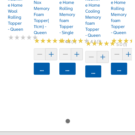
Nox
E Home
E Home
E Home
E Home
Memory
Rolling
Rolling
Wool
Cooling
Foam
Memory
Memory
Rolling
Memory
Topper(
Foam
Foam
Topper
Foam
11cm) -
Topper
Topper
- Queen
Topper
Queen
- Single
- Queen
- Queen
★
★
★
★
★
★
★
★
★
★
★
★
★
★
★
★
★
★
★
★
★
★
★
★
★
★
★
★
★
★
★
★
★
★
★
★
4.8 (11)
4.3 (3)
★
★
★
★
★
★
★
★
★
★
5.0 (1)
카트에 담기
카트에 담기
카트에 
카트에 담기