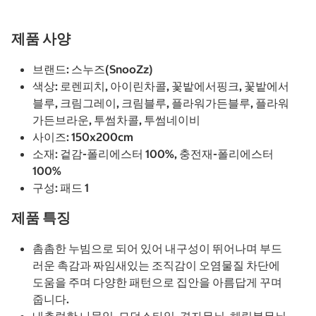
제품 사양
브랜드: 스누즈(SnooZz)
색상: 로렌피치, 아이린차콜, 꽃밭에서핑크, 꽃밭에서
블루, 크림그레이, 크림블루, 플라워가든블루, 플라워
가든브라운, 투썸차콜, 투썸네이비
사이즈: 150x200cm
소재: 겉감-폴리에스터 100%, 충전재-폴리에스터
100%
구성: 패드 1
제품 특징
촘촘한 누빔으로 되어 있어 내구성이 뛰어나며 부드
러운 촉감과 짜임새있는 조직감이 오염물질 차단에
도움을 주며 다양한 패턴으로 집안을 아름답게 꾸며
줍니다.