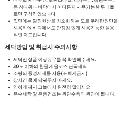
내추럴한 나뭇잎, 모던스타일, 격자무늬, 헤링본무늬
등 침대위나 바닥에서 어디든지 사용가능한 무늬들
로만 구성하였습니다
뒷면에는 밀림현상을 최소화하는 도트 우레탄원단을
사용하여 바닥에서도 안정감 있게 사용가능한 실용
적인 패드입니다.
세탁방법 및 취급시 주의사항
세탁전 상품 이상유무를 꼭 확인해주세요.
30도 이하의 찬물에 울코스 단독세탁
소량의 중성세제를 사용(표백제금지)
장시간 물에 담궈두지 마세요.
약하게 짜서 그늘에서 완전히 말리세요
온수세탁 및 온풍건조는 원단수축의 원인이 됩니다.