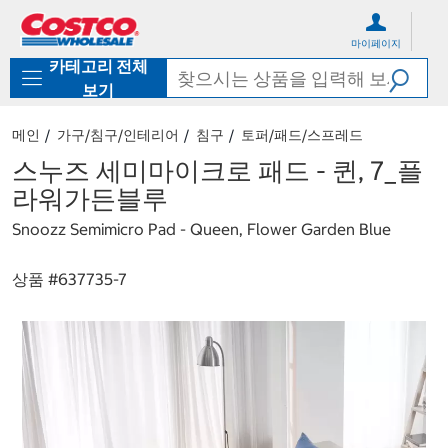
컨
메
텐
뉴
마이페이지
츠
로
카테고리 전체
로
바
바
로
보기
로
가
가
기
메인
가구/침구/인테리어
침구
토퍼/패드/스프레드
기
스누즈 세미마이크로 패드 - 퀸, 7_플
라워가든블루
Snoozz Semimicro Pad - Queen, Flower Garden Blue
상품 #
637735-7