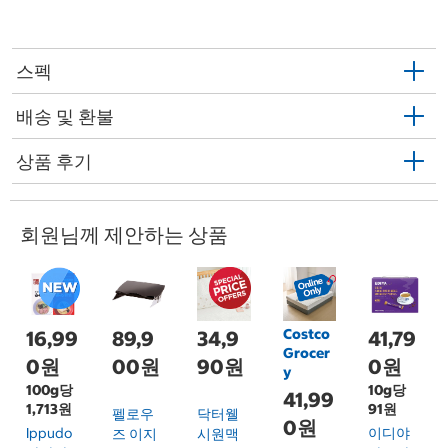
스펙
배송 및 환불
상품 후기
회원님께 제안하는 상품
Costco
16,99
89,9
34,9
41,79
Grocer
0원
00원
90원
0원
y
100g당
10g당
41,99
1,713원
91원
펠로우
닥터웰
0원
Ippudo
이디야
즈 이지
시원맥