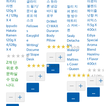
하카타
아로마
글라이
스 듀라
라멘
블렌드
드 필기/
론 냉감
씰리 지
120g X
헤이즐
문서 슬
바디 필
퍼 분리
4 / 128g
넛향 커
로프 데
로우
형 방수
X 4
피믹스
스크
매트리
Dr.Well
11.5g X
스 커버 -
Ippudo
Fellowe
C1 MAX
400ct
퀸
Hakata
S
Duraron
Ramen
Ediya
Easyglid
Body
Sealy
120g X
Special
E
Pillow
Detacha
4/128g
Aroma
Writing/
Ble
★
★
★
★
★
★
★
★
★
★
5.0 (1)
X 4
Blend
Docume
Waterpr
Hazelnu
Nt Slope
Oof
★
★
★
★
★
★
★
★
★
★
T Flavor
Desk
Mattres
2개 단
400ct
S Cover
★
★
★
★
★
★
★
★
★
★
4.0 (1)
위로 주
카트에 담기
- Queen
★
★
★
★
★
★
문하실
★
★
★
★
★
★
★
★
★
★
4.7 (36)
수 있습
니다.
카트에 담기
카트에 
카트에 담기