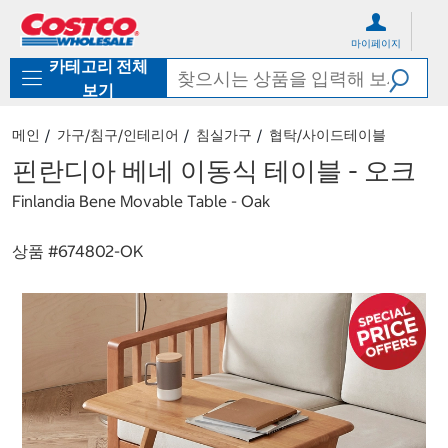
컨
메
텐
뉴
마이페이지
츠
로
카테고리 전체
로
바
바
로
보기
로
가
가
기
메인
가구/침구/인테리어
침실가구
협탁/사이드테이블
기
핀란디아 베네 이동식 테이블 - 오크
Finlandia Bene Movable Table - Oak
상품 #
674802-OK