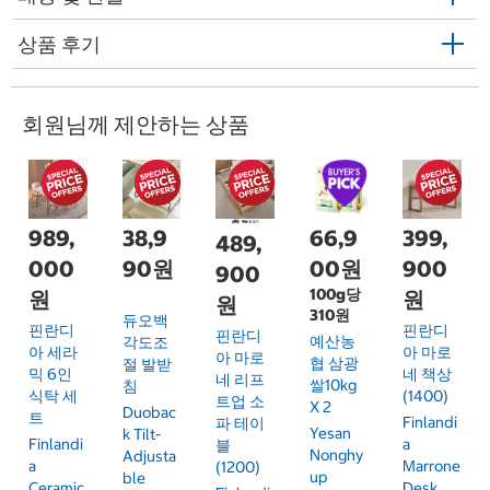
상품 후기
회원님께 제안하는 상품
989,
38,9
66,9
399,
489,
000
90원
00원
900
900
100g당
원
원
원
310원
듀오백
핀란디
핀란디
핀란디
예산농
각도조
아 세라
아 마로
아 마로
협 삼광
절 발받
믹 6인
네 책상
네 리프
쌀10kg
침
식탁 세
(1400)
트업 소
X 2
Duobac
트
Finlandi
파 테이
Yesan
K Tilt-
Finlandi
A
블
Nonghy
Adjusta
A
Marrone
(1200)
Up
Ble
Ceramic
Desk