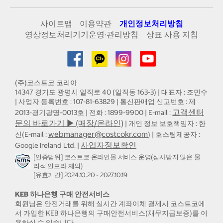
사이트맵
이용약관
개인정보처리방침
영상정보처리기기운영·관리방침
상표 사용 지침
(주)코스트코 코리아
14347 경기도 광명시 일직로 40 (일직동 163-3) | 대표자 : 조민수
| 사업자 등록번호 : 107-81-63829 | 통신판매업 신고번호 : 제
고객센터
2013-경기광명-0013호 | 전화 : 1899-9900 | E-mail :
문의 바로가기 ▶ (매장/온라인)
| 개인 정보 보호책임자 : 한
webmanager@costcokr.com
신(E-mail :
) | 호스팅제공자 :
사업자정보확인
Google Ireland Ltd. |
[인증범위] 코스트코 온라인몰 서비스 운영(심사받지 않은 물
리적 인프라 제외)
[유효기간] 2024.10.20 - 2027.10.19
KEB 하나은행 구매 안전서비스
회원님은 안전거래를 위해 실시간 계좌이체 결제시 코스트코에
서 가입한 KEB 하나은행의 구매안전서비스(채무지급보증)를 이
용하실 수 있습니다.