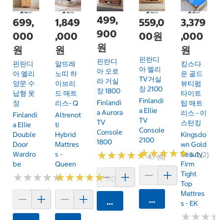
499,
699,
1,849
559,0
3,379
900
000
,000
00원
,000
원
원
원
원
핀란디
핀란디
핀란디
알뜨레
킹스다
아 엘리
아 오로
아 엘리
노띠 하
운 골드
TV거실
라 거실
양문 수
이브리
뷰티펌
장 2100
장 1800
납형 옷
드 매트
타이트
Finlandi
Finlandi
장
리스- Q
탑 매트
A Ellie
A Aurora
리스 - 이
Finlandi
Altrenot
TV
TV
스턴킹
A Ellie
Ti
Console
Console
Double
Hybrid
Kingsdo
2100
1800
Door
Mattres
Wn Gold
★
★
★
★
★
★
★
★
★
★
★
★
★
★
★
★
★
★
★
★
Wardro
S -
Beauty
5.0 (2)
4.7 (6)
Be
Queen
Firm
Tight
★
★
★
★
★
★
★
★
★
★
★
★
★
★
★
★
★
★
★
★
5.0 (3)
Top
Mattres
카트에 담기
카트에 담기
S - EK
★
★
★
★
★
★