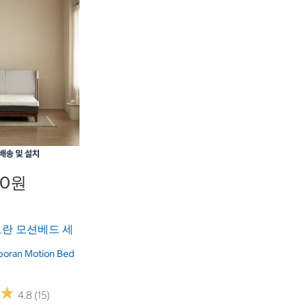
00원
란 모션베드 세
글
boran Motion Bed
★
★
4.8 (15)