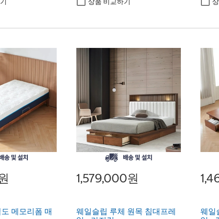
하기
상품 비교하기
상
0원
1,579,000원
1,
도 메모리폼 매
웨일슬립 루체 원목 침대프레
웨일