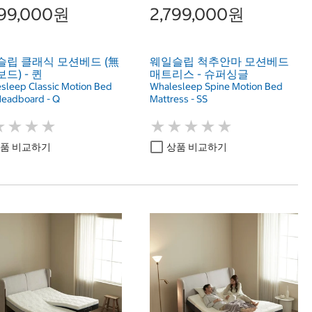
299,000원
2,799,000원
슬립 클래식 모션베드 (無
웨일슬립 척추안마 모션베드
드) - 퀸
매트리스 - 슈퍼싱글
sleep Classic Motion Bed
Whalesleep Spine Motion Bed
eadboard - Q
Mattress - SS
★
★
★
★
★
★
★
★
★
★
★
★
★
★
★
★
★
★
품 비교하기
상품 비교하기