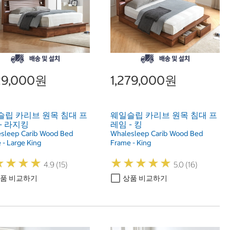
329,000원
1,279,000원
슬립 카리브 원목 침대 프
웨일슬립 카리브 원목 침대 프
- 라지킹
레임 - 킹
sleep Carib Wood Bed
Whalesleep Carib Wood Bed
 - Large King
Frame - King
★
★
★
★
★
★
★
★
★
★
★
★
★
★
★
★
★
★
4.9 (15)
5.0 (16)
품 비교하기
상품 비교하기