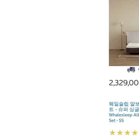
2,329,0
웨일슬립 알보
트 - 슈퍼 싱
Whalesleep Al
Set - SS
★
★
★
★
★
★
★
★