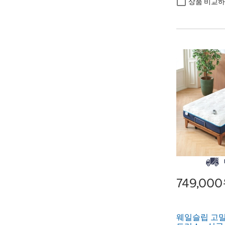
상품 비교
749,00
웨일슬립 고밀