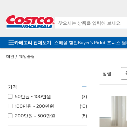
컨
메
텐
뉴
츠
로
로
바
바
로
로
가
가
기
기
카테고리 전체보기
스페셜 할인
Buyer's Pick
비즈니스 
메인
웨일슬립
정렬 :
가격
50만원 ~ 100만원
(3)
100만원 ~ 200만원
(10)
200만원 ~ 500만원
(8)