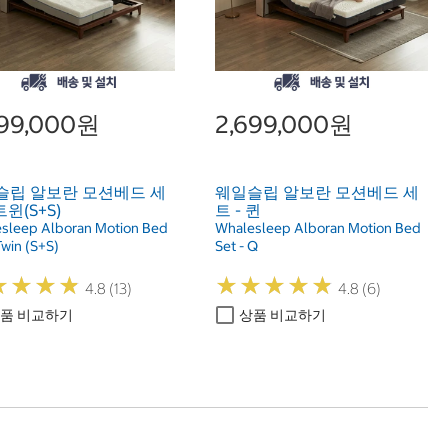
999,000원
2,699,000원
슬립 알보란 모션베드 세
웨일슬립 알보란 모션베드 세
트윈(S+S)
트 - 퀸
sleep Alboran Motion Bed
Whalesleep Alboran Motion Bed
Twin (S+S)
Set - Q
★
★
★
★
★
★
★
★
★
★
★
★
★
★
★
★
★
★
4.8 (13)
4.8 (6)
품 비교하기
상품 비교하기