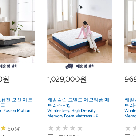
00원
1,029,000원
96
퓨전 모션 매트
웨일슬립 고밀도 메모리폼 매
웨일
싱글
트리스 - 킹
트리스
o Fusion Motion
Whalesleep High Density
Whale
Memory Foam Mattress - K
Memor
★
★
★
★
★
★
★
★
★
★
★
★
★
★
5.0 (4)