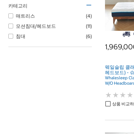
카테고리
매트리스
(4)
모션침대/헤드보드
(11)
침대
(6)
1,969,0
웨일슬립 클래
헤드보드) -
Whalesleep Cla
W/O Headboard
★
★
★
★
★
★
★
★
상품 비교