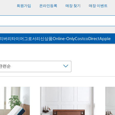
회원가입
온라인등록
매장 찾기
매장 이벤트
딜리버리
타이어
그로서리
신상품
Online-Only
CostcoDirect
Apple