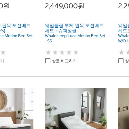
00원
2,449,000원
2,
 원목 모션베드
웨일슬립 루체 원목 모션베드
웨일
S)
세트 - 슈퍼싱글
헤드보
ce Motion Bed Set
Whalesleep Luce Motion Bed Set
Whale
- SS
W/O H
★
★
★
★
★
★
★
★
★
★
★
★
★
★
하기
상품 비교하기
상