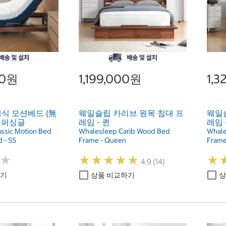
00원
1,199,000원
1,
식 모션베드 (無
웨일슬립 카리브 원목 침대 프
웨일
 슈퍼싱글
레임 - 퀸
레임 
ssic Motion Bed
Whalesleep Carib Wood Bed
Whale
 - SS
Frame - Queen
Frame
★
★
★
★
★
★
★
★
★
★
★
★
★
★
4.9 (14)
하기
상품 비교하기
상