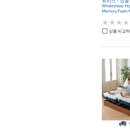
트리스 - 싱글
Whalesleep Hig
Memory Foam M
★
★
★
★
★
★
★
★
상품 비교