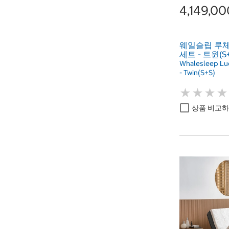
4,149,0
웨일슬립 루체
세트 - 트윈(S+
Whalesleep Lu
- Twin(S+S)
★
★
★
★
★
★
★
★
상품 비교