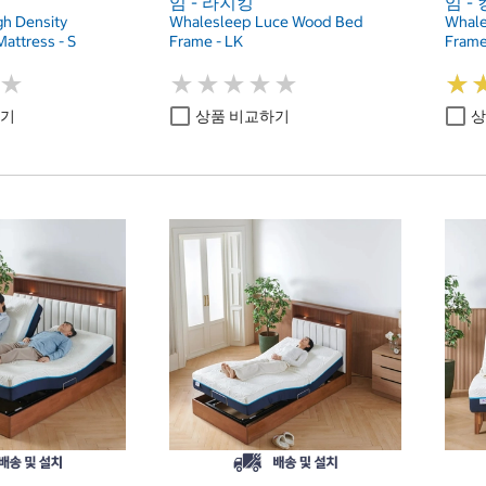
임 - 라지킹
임 - 
h Density
Whalesleep Luce Wood Bed
Whale
attress - S
Frame - LK
Frame
★
★
★
★
★
★
★
★
★
★
★
★
★
★
하기
상품 비교하기
상