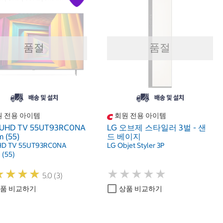
품절
품절
 전용 아이템
회원 전용 아이템
UHD TV 55UT93RC0NA
LG 오브제 스타일러 3벌 - 샌
 (55)
드 베이지
HD TV 55UT93RC0NA
LG Objet Styler 3P
 (55)
★
★
★
★
★
★
★
★
★
★
★
★
★
★
★
★
★
★
5.0 (3)
품 비교하기
상품 비교하기