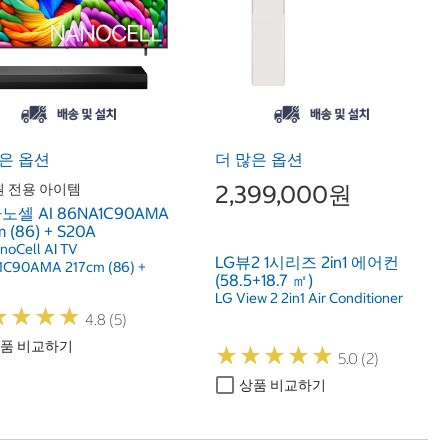
은 옵션
더 많은 옵션
2,399,000원
 전용 아이템
나노셀 AI 86NA1C90AMA
m (86) + S20A
noCell AI TV
LG뷰2 1시리즈 2in1 에어컨
C90AMA 217cm (86) +
(58.5+18.7 ㎡)
LG View 2 2in1 Air Conditioner
★
★
★
★
★
★
★
★
4.8 (5)
품 비교하기
★
★
★
★
★
★
★
★
★
★
5.0 (2)
상품 비교하기