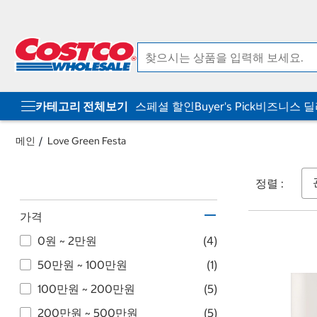
컨
메
텐
뉴
츠
로
로
바
바
로
로
가
가
기
기
카테고리 전체보기
스페셜 할인
Buyer's Pick
비즈니스 
메인
Love Green Festa
정렬 :
가격
0원 ~ 2만원
(4)
50만원 ~ 100만원
(1)
100만원 ~ 200만원
(5)
200만원 ~ 500만원
(5)