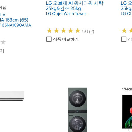
LG 오브제 AI 워시타워 세탁
LG 
이템
25kg&건조 25kg
25k
LG Objet Wash Tower
LG Ob
TV
 163cm (65)
TV 65NA1C90AMA
★
★
★
★
★
★
★
★
★
★
★
★
5.0 (2)
상품 비교하기
상
★
★
하기