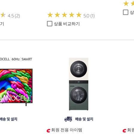
★
★
상
★
★
★
★
★
★
★
★
★
★
★
★
4.5 (2)
5.0 (1)
하기
상품 비교하기
회원 전용 아이템
회원