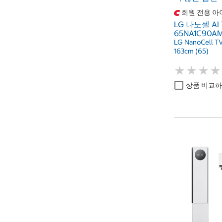
회원 전용 아
LG 나노셀 AI 
65NA1C90AMA
LG NanoCell 
163cm (65)
★
★
★
★
★
★
★
★
상품 비교