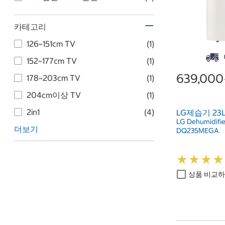
카테고리
12​6​~15​1​cm TV
(1)
15​2​~17​7​cm TV
(1)
639,00
17​8​~20​3​cm TV
(1)
20​4​cm이상 TV
(1)
2in1
(4)
LG제습기 23L
LG Dehumidifie
더보기
DQ235MEGA
★
★
★
★
★
★
★
★
상품 비교