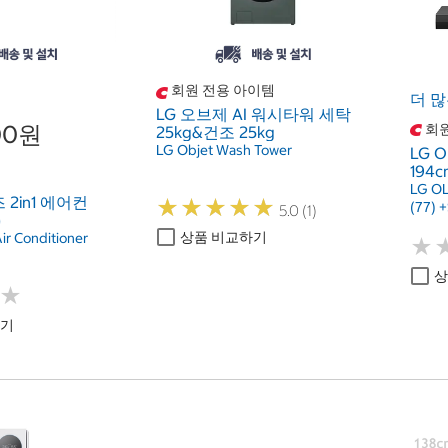
회원 전용 아이템
더 많
LG 오브제 AI 워시타워 세탁
000원
회원
25kg&건조 25kg
LG Objet Wash Tower
LG O
194c
LG O
 2in1 에어컨
★
★
★
★
★
★
★
★
★
★
(77) 
5.0 (1)
)
상품 비교하기
Air Conditioner
★
★
상
★
★
하기