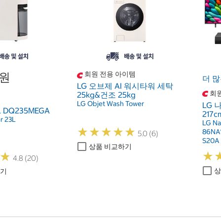
0원
회원 전용 아이템
더 많
LG 오브제 AI 워시타워 세탁
회원
25kg&건조 25kg
LG Objet Wash Tower
LG 
 DQ235MEGA
217c
r 23L
LG Na
★
★
★
★
★
★
★
★
★
★
86NA1
5.0 (6)
S20A
상품 비교하기
★
★
★
★
4.8 (20)
상
하기