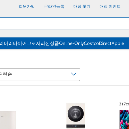
회원가입
온라인등록
매장 찾기
매장 이벤트
딜리버리
타이어
그로서리
신상품
Online-Only
CostcoDirect
Apple