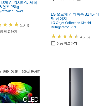
오브제 AI 워시타워 세탁
g&건조 25kg
jet Wash Tower
LG 오브제 김치톡톡 327L- 메
탈 베이지
LG Objet Collection Kimchi
★
★
★
★
★
★
★
★
5.0 (1)
Refrigerator 327L
품 비교하기
★
★
★
★
★
★
★
★
★
★
4.5 (6)
상품 비교하기