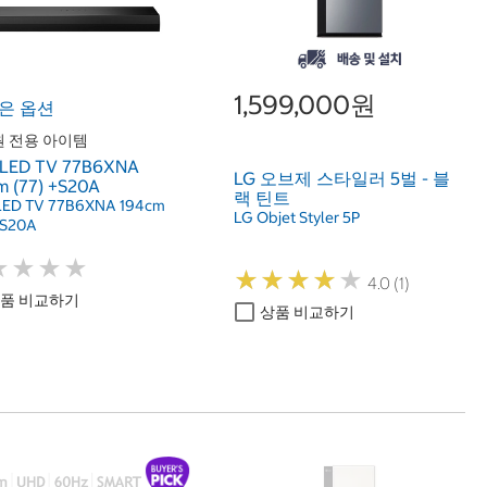
1,599,000원
은 옵션
 전용 아이템
LED TV 77B6XNA
LG 오브제 스타일러 5벌 - 블
m (77) +S20A
랙 틴트
LED TV 77B6XNA 194cm
LG Objet Styler 5P
+S20A
★
★
★
★
★
★
★
★
★
★
★
★
★
★
★
★
★
★
4.0 (1)
품 비교하기
상품 비교하기