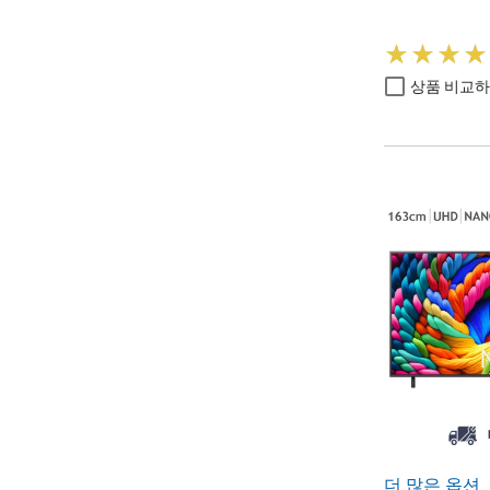
★
★
★
★
★
★
★
★
상품 비교
더 많은 옵션