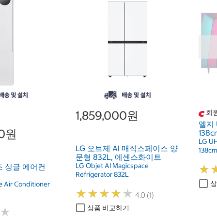
1,859,000원
회원
엘지 
00원
138cm
LG U
LG 오브제 AI 매직스페이스 양
138cm
문형 832L, 에센스화이트
LG Objet AI Magicspace
즈 싱글 에어컨
★
★
Refrigerator 832L
상
e Air Conditioner
★
★
★
★
★
★
★
★
★
★
4.0 (1)
상품 비교하기
★
★