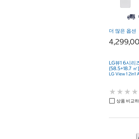
더 많은 옵션
4,299,
LG뷰1 6시리즈
(58.5+18.7 ㎡
LG View 1 2in1 
★
★
★
★
★
★
★
★
상품 비교