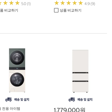
★
★
★
★
★
★
★
★
★
★
★
★
★
★
★
★
★
★
5.0 (1)
4.9 (9)
품 비교하기
상품 비교하기
 전용 아이템
1,779,000원