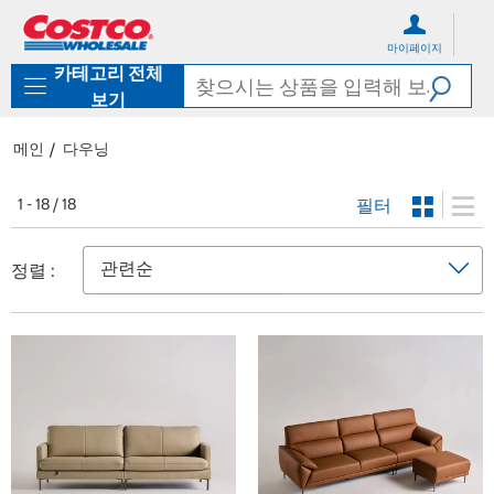
컨
메
텐
뉴
마이페이지
츠
로
카테고리 전체
로
바
바
로
보기
로
가
가
기
메인
다우닝
기
필터
1 - 18 / 18
정렬 :