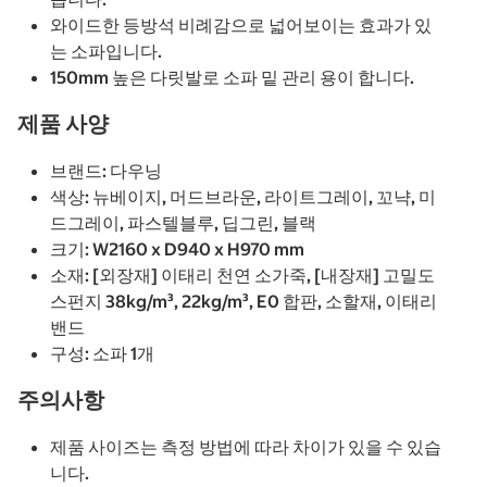
와이드한 등방석 비례감으로 넓어보이는 효과가 있
는 소파입니다.
150mm 높은 다릿발로 소파 밑 관리 용이 합니다.
제품 사양
브랜드: 다우닝
색상: 뉴베이지, 머드브라운, 라이트그레이, 꼬냑, 미
드그레이, 파스텔블루, 딥그린, 블랙
크기: W2160 x D940 x H970 mm
소재: [외장재] 이태리 천연 소가죽, [내장재] 고밀도
스펀지 38kg/m³, 22kg/m³, E0 합판, 소할재, 이태리
밴드
구성: 소파 1개
주의사항
제품 사이즈는 측정 방법에 따라 차이가 있을 수 있습
니다.