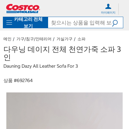
컨
메
텐
뉴
마이페이지
츠
로
카테고리 전체
로
바
바
로
보기
로
가
가
기
메인
가구/침구/인테리어
거실가구
소파
기
다우닝 데이지 전체 천연가죽 소파 3
인
Dauning Dazy All Leather Sofa For 3
상품 #
692764