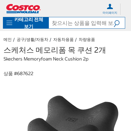
컨
메
텐
뉴
마이페이지
츠
로
카테고리 전체
로
바
바
로
보기
로
가
가
기
메인
공구/생활/자동차
자동차용품
차량용품
기
스케처스 메모리폼 목 쿠션 2개
Skechers Memoryfoam Neck Cushion 2p
상품 #
687622