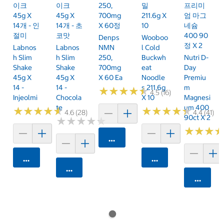
이크
이크
250,
밀
프리미
45g X
45g X
700mg
211.6g X
엄 마그
14개 - 인
14개 - 초
X 60정
10
네슘
절미
코맛
400 90
Denps
Wooboo
정 X 2
Labnos
Labnos
NMN
L Cold
H Slim
H Slim
250,
Buckwh
Nutri D-
Shake
Shake
700mg
Eat
Day
45g X
45g X
X 60 Ea
Noodle
Premiu
14 -
14 -
S 211.6g
M
★
★
★
★
★
★
★
★
★
★
4.5 (16)
Injeolmi
Chocola
X 10
Magnesi
Te
Um 400
★
★
★
★
★
★
★
★
★
★
★
★
★
★
★
★
★
★
★
★
4.6 (28)
4.4 (41)
90ct X 2
★
★
★
★
★
★
★
★
★
★
★
★
★
★
★
★
카트에 담기
카트에 담기
카트에 담기
카트에 담기
카트에 