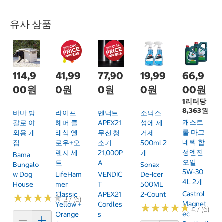
유사 상품
114,9
41,99
77,90
19,99
66,9
00원
0원
0원
0원
00원
1리터당
8,363원
바마 방
라이프
벤딕트
소낙스
캐스트
갈로 야
해머 클
APEX21
성에 제
롤 마그
외용 개
래식 옐
무선 청
거제
네텍 합
집
로우+오
소기
500ml 2
성엔진
렌지 세
21,000P
개
Bama
오일
트
A
Bungalo
Sonax
5W-30
W Dog
LifeHam
VENDIC
De-Icer
4L 2개
House
Mer
T
500ML
Castrol
Classic
APEX21
2-Count
★
★
★
★
★
★
★
★
★
★
3.7 (6)
Magnet
Yellow +
Cordles
★
★
★
★
★
★
★
★
★
★
4.7 (6)
Ec
Orange
S