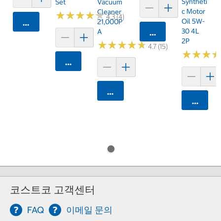
Syntheti
Set
Vacuum
C Motor
Cleaner
★
★
★
★
★
★
★
★
★
★
4.3 (4)
Oil 5W-
21,000P
카트에 담기
30 4L
A
카트에 담기
2P
★
★
★
★
★
★
★
★
★
★
4.7 (15)
★
★
★
★
★
★
카트에 담기
카트에 담기
카트에 
코스트코 고객센터
FAQ
이메일 문의