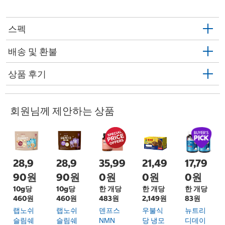
스펙
배송 및 환불
상품 후기
회원님께 제안하는 상품
28,9
28,9
35,99
21,49
17,79
90원
90원
0원
0원
0원
10g당
10g당
한 개당
한 개당
한 개당
460원
460원
483원
2,149원
83원
랩노쉬
랩노쉬
덴프스
우불식
뉴트리
슬림쉐
슬림쉐
NMN
당 냉모
디데이