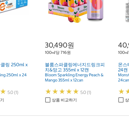
30,490원
40
100㎖당 716원
100㎖
링 250ml x
블룸스파클링에너지드링크피
몬스터
치&망고 355ml x 12캔
24캔
ling 250ml x 24
Bloom Sparkling Energy Peach &
Monst
Mango 355ml x 12can
24ca
★
★
★
★
★
★
★
★
★
★
★
★
★
★
5.0 (1)
5.0 (1)
하기
상품 비교하기
상