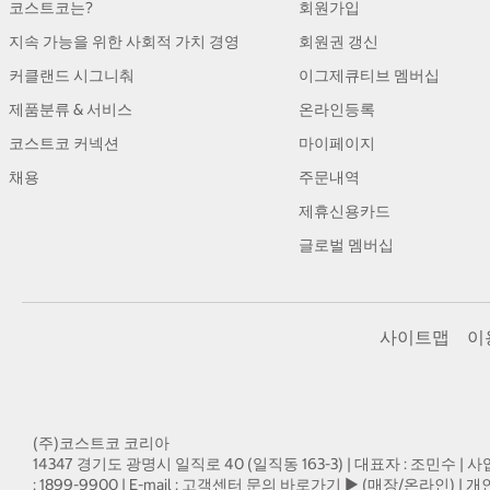
코스트코는?
회원가입
지속 가능을 위한 사회적 가치 경영
회원권 갱신
커클랜드 시그니춰
이그제큐티브 멤버십
제품분류 & 서비스
온라인등록
코스트코 커넥션
마이페이지
채용
주문내역
제휴신용카드
글로벌 멤버십
사이트맵
이
(주)코스트코 코리아
14347 경기도 광명시 일직로 40 (일직동 163-3) | 대표자 : 조민수 | 사
: 1899-9900 | E-mail :
고객센터 문의 바로가기 ▶ (매장/온라인)
| 개