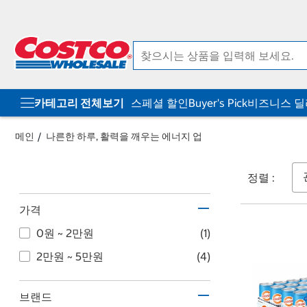
컨
메
텐
뉴
츠
로
로
바
바
로
로
가
가
기
기
카테고리 전체보기
스페셜 할인
Buyer's Pick
비즈니스 
메인
나른한 하루, 활력을 깨우는 에너지 업
정렬 :
가격
0원 ~ 2만원
(1)
2만원 ~ 5만원
(4)
브랜드