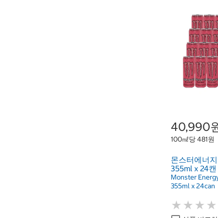
40,990
100㎖당 481원
몬스터에너지
355ml x 24캔
Monster Energy
355ml x 24can
★
★
★
★
★
★
★
★