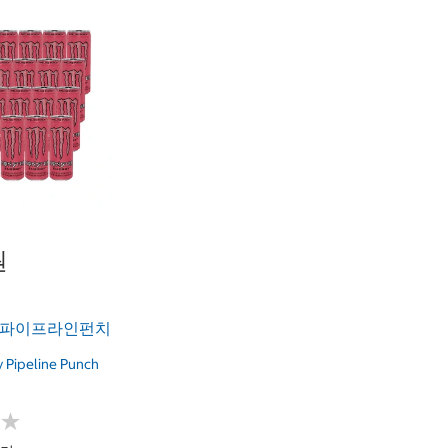
원
파이프라인펀치
 Pipeline Punch
★
★