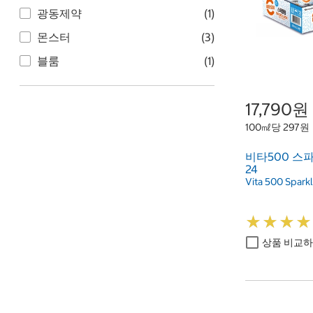
광동제약
(1)
몬스터
(3)
블룸
(1)
17,790원
100㎖당 297원
비타500 스파클
24
Vita 500 Spark
★
★
★
★
★
★
★
★
상품 비교