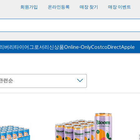
회원가입
온라인등록
매장 찾기
매장 이벤트
딜리버리
타이어
그로서리
신상품
Online-Only
CostcoDirect
Apple